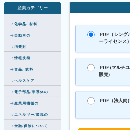
産業カテゴリー
化学品/ 材料
PDF（シング
自動車の
ーライセンス
消費財
情報技術
PDF (マルチ
食品/ 飲料
販売)
ヘルスケア
電子部品/半導体の
PDF（法人向
産業用機械の
エネルギー/環境の
金融/保険について