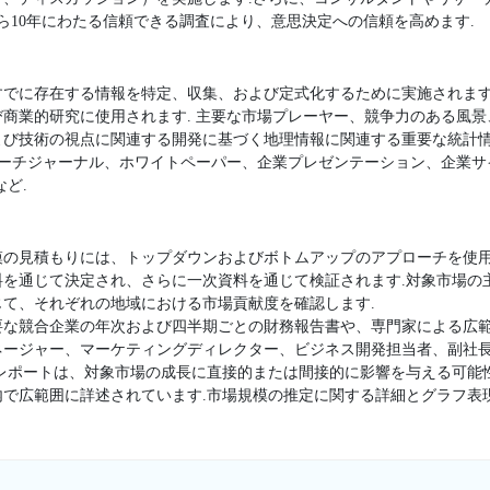
ら10年にわたる信頼できる調査により、意思決定への信頼を高めます.
すでに存在する情報を特定、収集、および定式化するために実施されます
商業的研究に使用されます. 主要な市場プレーヤー、競争力のある風
よび技術の視点に関連する開発に基づく地理情報に関連する重要な統計
サーチジャーナル、ホワイトペーパー、企業プレゼンテーション、企業
ど.
模の見積もりには、トップダウンおよびボトムアップのアプローチを使用
料を通じて決定され、さらに一次資料を通じて検証されます.対象市場の
て、それぞれの地域における市場貢献度を確認します.
要な競合企業の年次および四半期ごとの財務報告書や、専門家による広範
ージャー、マーケティングディレクター、ビジネス開発担当者、副社長
査レポートは、対象市場の成長に直接的または間接的に影響を与える可能
内で広範囲に詳述されています.市場規模の推定に関する詳細とグラフ表