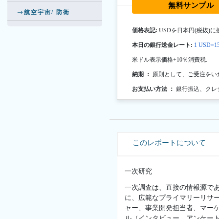
無料サンプル
航空宇宙/ 防衛
価格表記:
USDを日本円(税抜)に
本日の銀行送金レート:
1 USD=15
米ドル表示価格+10％消費税.
納期 ：
原則として、ご受注をい
お支払い方法 ：
銀行振込、クレ
このレポートについて
一次研究
一次調査は、直接の情報源で
に、広範なプライマリーリサ
ャー、事業開発担当者、マー
ル（インタビュー、アンケー