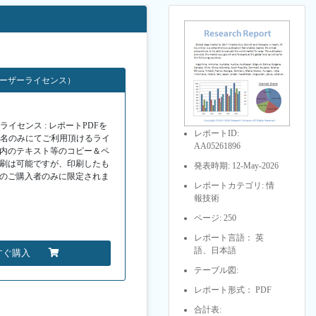
ユーザーライセンス）
イセンス : レポートPDFを
レポートID:
１名のみにてご利用頂けるライ
AA05261896
F内のテキスト等のコピー＆ペ
印刷は可能ですが、印刷したも
発表時期: 12-May-2026
Fのご購入者のみに限定されま
レポートカテゴリ: 情
報技術
ページ: 250
レポート言語： 英
語、日本語
すぐ購入
テーブル図:
レポート形式： PDF
合計表: