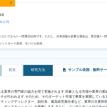
換算
9.12 円
ただいてから1～2営業日以内です。ただし、日本語版が必要な場合は、受注後3～4
ジットカード決済、モバイル決済。
目次
研究方法
サンプル依頼 - 無料サ
ある業界の専門家の協力を得て実施されます.対象となる市場や業界の業
ーチが行われます.そのため、そのターゲット市場で事業を展開している
ケティングディレクター、副社長、最高経営責任者など、業界の主要幹
ト、ディスカッション）を実施します.さらに、コンサルタントやリサー