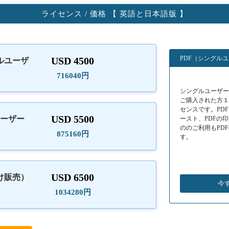
ライセンス / 価格 【 英語と日本語版 】
PDF（シングル
USD 4500
ルユーザ
）
716040円
シングルユーザーラ
ご購入された方
センスです。PD
USD 5500
ユーザー
ースト、PDFの
ののご利用もPD
875160円
す。
USD 6500
け販売）
今
1034280円