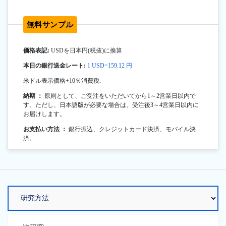
無料サンプル
価格表記:
USDを日本円(税抜)に換算
本日の銀行送金レート:
1 USD=159.12 円
米ドル表示価格+10％消費税.
納期 ：
原則として、ご受注をいただいてから1～2営業日以内で
す。ただし、日本語版が必要な場合は、受注後3～4営業日以内に
お届けします。
お支払い方法 ：
銀行振込、クレジットカード決済、モバイル決
済。