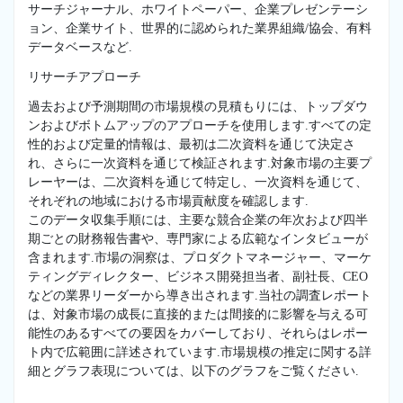
サーチジャーナル、ホワイトペーパー、企業プレゼンテーシ
ョン、企業サイト、世界的に認められた業界組織/協会、有料
データベースなど.
リサーチアプローチ
過去および予測期間の市場規模の見積もりには、トップダウ
ンおよびボトムアップのアプローチを使用します.すべての定
性的および定量的情報は、最初は二次資料を通じて決定さ
れ、さらに一次資料を通じて検証されます.対象市場の主要プ
レーヤーは、二次資料を通じて特定し、一次資料を通じて、
それぞれの地域における市場貢献度を確認します.
このデータ収集手順には、主要な競合企業の年次および四半
期ごとの財務報告書や、専門家による広範なインタビューが
含まれます.市場の洞察は、プロダクトマネージャー、マーケ
ティングディレクター、ビジネス開発担当者、副社長、CEO
などの業界リーダーから導き出されます.当社の調査レポート
は、対象市場の成長に直接的または間接的に影響を与える可
能性のあるすべての要因をカバーしており、それらはレポー
ト内で広範囲に詳述されています.市場規模の推定に関する詳
細とグラフ表現については、以下のグラフをご覧ください.