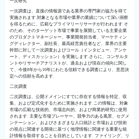
一次研究
一次調査は、直接の情報源である業界の専門家の協力を得て
実施されます.対象となる市場や業界の業績について深い洞察
を得るために、広範なプライマリーリサーチが行われます.そ
のため、そのターゲット市場で事業を展開している主要企業
のプロダクトマネージャー、事業開発担当者、マーケティン
グディレクター、副社長、最高経営責任者など、業界の主要
幹部に対して一次調査およびコール（インタビュー、アンケ
ート、ディスカッション）を実施します.さらに、コンサルタ
ントやリサーチアナリストが、過去および現在の傾向に関し
て、今後8年から10年にわたる信頼できる調査により、意思決
定への信頼を高めます.
二次調査
二次調査は、公開ドメインにすでに存在する情報を特定、収
集、および定式化するために実施されます.この情報は、対象
市場の広範な技術的、市場志向的、および商業的研究に使用
されます. 主要な市場プレーヤー、競争力のある風景、セグメ
ンテーション、およびさまざまな人口統計と市場および技術
の視点に関連する開発に基づく地理情報に関連する重要な統
計情報を取得することを目的としています. ファイリング、リ