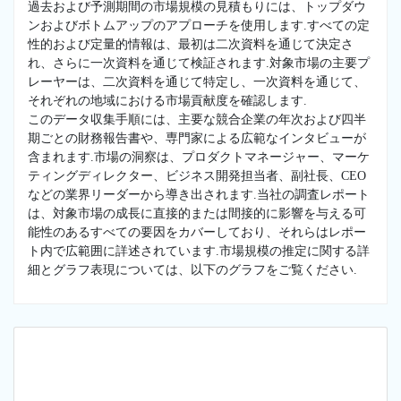
過去および予測期間の市場規模の見積もりには、トップダウ
ンおよびボトムアップのアプローチを使用します.すべての定
性的および定量的情報は、最初は二次資料を通じて決定さ
れ、さらに一次資料を通じて検証されます.対象市場の主要プ
レーヤーは、二次資料を通じて特定し、一次資料を通じて、
それぞれの地域における市場貢献度を確認します.
このデータ収集手順には、主要な競合企業の年次および四半
期ごとの財務報告書や、専門家による広範なインタビューが
含まれます.市場の洞察は、プロダクトマネージャー、マーケ
ティングディレクター、ビジネス開発担当者、副社長、CEO
などの業界リーダーから導き出されます.当社の調査レポート
は、対象市場の成長に直接的または間接的に影響を与える可
能性のあるすべての要因をカバーしており、それらはレポー
ト内で広範囲に詳述されています.市場規模の推定に関する詳
細とグラフ表現については、以下のグラフをご覧ください.