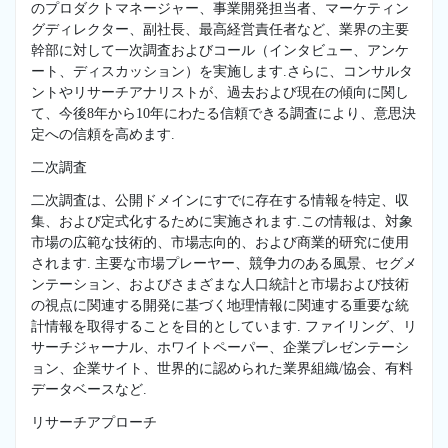
のプロダクトマネージャー、事業開発担当者、マーケティン
グディレクター、副社長、最高経営責任者など、業界の主要
幹部に対して一次調査およびコール（インタビュー、アンケ
ート、ディスカッション）を実施します.さらに、コンサルタ
ントやリサーチアナリストが、過去および現在の傾向に関し
て、今後8年から10年にわたる信頼できる調査により、意思決
定への信頼を高めます.
二次調査
二次調査は、公開ドメインにすでに存在する情報を特定、収
集、および定式化するために実施されます.この情報は、対象
市場の広範な技術的、市場志向的、および商業的研究に使用
されます. 主要な市場プレーヤー、競争力のある風景、セグメ
ンテーション、およびさまざまな人口統計と市場および技術
の視点に関連する開発に基づく地理情報に関連する重要な統
計情報を取得することを目的としています. ファイリング、リ
サーチジャーナル、ホワイトペーパー、企業プレゼンテーシ
ョン、企業サイト、世界的に認められた業界組織/協会、有料
データベースなど.
リサーチアプローチ