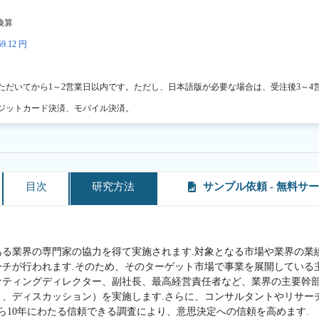
換算
9.12 円
ただいてから1～2営業日以内です。ただし、日本語版が必要な場合は、受注後3～4
ジットカード決済、モバイル決済。
目次
研究方法
サンプル依頼 - 無料サ
ある業界の専門家の協力を得て実施されます.対象となる市場や業界の業
ーチが行われます.そのため、そのターゲット市場で事業を展開している
ケティングディレクター、副社長、最高経営責任者など、業界の主要幹
ト、ディスカッション）を実施します.さらに、コンサルタントやリサー
ら10年にわたる信頼できる調査により、意思決定への信頼を高めます.