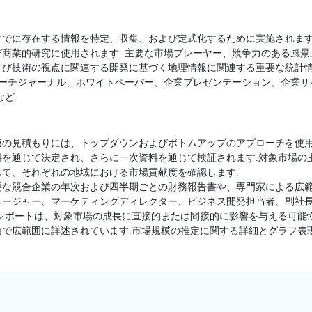
すでに存在する情報を特定、収集、および定式化するために実施されます
商業的研究に使用されます. 主要な市場プレーヤー、競争力のある風
よび技術の視点に関連する開発に基づく地理情報に関連する重要な統計
サーチジャーナル、ホワイトペーパー、企業プレゼンテーション、企業
ど.
模の見積もりには、トップダウンおよびボトムアップのアプローチを使用
料を通じて決定され、さらに一次資料を通じて検証されます.対象市場の
て、それぞれの地域における市場貢献度を確認します.
要な競合企業の年次および四半期ごとの財務報告書や、専門家による広範
ージャー、マーケティングディレクター、ビジネス開発担当者、副社長
査レポートは、対象市場の成長に直接的または間接的に影響を与える可能
内で広範囲に詳述されています.市場規模の推定に関する詳細とグラフ表