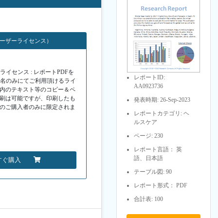
ユーザーライセンス）
イセンス : レポートPDFを
レポートID:
１名のみにてご利用頂けるライ
AA0923736
F内のテキスト等のコピー＆ペ
印刷は可能ですが、印刷したも
発表時期: 26-Sep-2023
Fのご購入者のみに限定されま
レポートカテゴリ: ヘ
ルスケア
ページ: 230
レポート言語： 英
語、日本語
すぐ購入
テーブル図: 90
レポート形式： PDF
合計表: 100