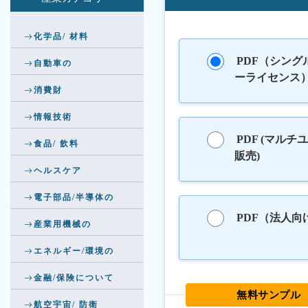
化学品/ 材料
PDF（シング
自動車の
ーライセンス
消費財
情報技術
PDF (マルチ
食品/ 飲料
販売)
ヘルスケア
電子部品/半導体の
PDF（法人向
産業用機械の
エネルギー/環境の
金融/保険について
無料サンプル
航空宇宙/ 防衛