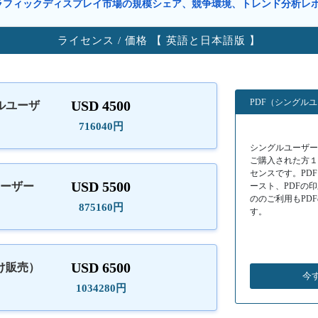
ラフィックディスプレイ市場の規模シェア、競争環境、トレンド分析レ
ライセンス / 価格 【 英語と日本語版 】
PDF（シングル
USD 4500
ルユーザ
）
716040円
シングルユーザーラ
ご購入された方
センスです。PD
USD 5500
ユーザー
ースト、PDFの
ののご利用もPD
875160円
す。
USD 6500
け販売）
今
1034280円