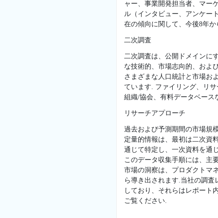
ャー、事業開発担当者、マー
ル（インタビュー、アンケー
在の傾向に関して、今後8年か
二次調査
二次調査は、公開ドメインに
な技術的、市場志向的、および
さまざまな人口統計と市場お
ています. ファイリング、リ
組織/協会、有料データベースな
リサーチアプローチ
過去および予測期間の市場規
定量的情報は、最初は二次資
通じて特定し、一次資料を通じ
このデータ収集手順には、主
市場の洞察は、プロダクトマネ
ら導き出されます.当社の調
しており、それらはレポート
ご覧ください.