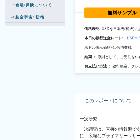
金融/保険について
無料サンプル
航空宇宙/ 防衛
価格表記:
USDを日本円(税抜)に
本日の銀行送金レート:
1 USD=15
米ドル表示価格+10％消費税.
納期 ：
原則として、ご受注をい
お支払い方法 ：
銀行振込、クレ
このレポートについて
一次研究
一次調査は、直接の情報源で
に、広範なプライマリーリサ