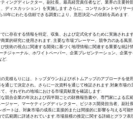
ケティングディレクター、副社長、最高経営責任者など、業界の主要幹
ト、ディスカッション）を実施します.さらに、コンサルタントやリサー
ら10年にわたる信頼できる調査により、意思決定への信頼を高めます.
すでに存在する情報を特定、収集、および定式化するために実施されます
商業的研究に使用されます. 主要な市場プレーヤー、競争力のある風
よび技術の視点に関連する開発に基づく地理情報に関連する重要な統計
サーチジャーナル、ホワイトペーパー、企業プレゼンテーション、企業
ど.
模の見積もりには、トップダウンおよびボトムアップのアプローチを使用
料を通じて決定され、さらに一次資料を通じて検証されます.対象市場の
て、それぞれの地域における市場貢献度を確認します.
要な競合企業の年次および四半期ごとの財務報告書や、専門家による広範
ージャー、マーケティングディレクター、ビジネス開発担当者、副社長
査レポートは、対象市場の成長に直接的または間接的に影響を与える可能
内で広範囲に詳述されています.市場規模の推定に関する詳細とグラフ表