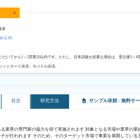
換算
9.12 円
ただいてから1～2営業日以内です。ただし、日本語版が必要な場合は、受注後3～4
ジットカード決済、モバイル決済。
目次
研究方法
サンプル依頼 - 無料サ
ある業界の専門家の協力を得て実施されます.対象となる市場や業界の業
ーチが行われます.そのため、そのターゲット市場で事業を展開している