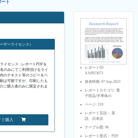
ポート
ユーザーライセンス）
イセンス : レポートPDFを
レポートID:
１名のみにてご利用頂けるライ
AA0923673
F内のテキスト等のコピー＆ペ
印刷は可能ですが、印刷したも
発表時期: 07-Sep-2023
Fのご購入者のみに限定されま
レポートカテゴリ: 電
子部品/半導体の
ページ: 219
レポート言語： 英
語、日本語
すぐ購入
テーブル図: 90
レポート形式： PDF