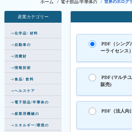
ホーム /
電子部品/半導体の
世界のホログ
/
産業カテゴリー
化学品/ 材料
PDF（シング
自動車の
ーライセンス
消費財
情報技術
PDF (マルチ
食品/ 飲料
販売)
ヘルスケア
電子部品/半導体の
PDF（法人向
産業用機械の
エネルギー/環境の