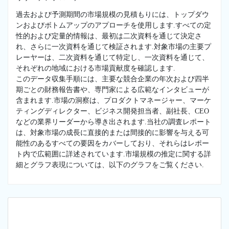
過去および予測期間の市場規模の見積もりには、トップダウ
ンおよびボトムアップのアプローチを使用します.すべての定
性的および定量的情報は、最初は二次資料を通じて決定さ
れ、さらに一次資料を通じて検証されます.対象市場の主要プ
レーヤーは、二次資料を通じて特定し、一次資料を通じて、
それぞれの地域における市場貢献度を確認します.
このデータ収集手順には、主要な競合企業の年次および四半
期ごとの財務報告書や、専門家による広範なインタビューが
含まれます.市場の洞察は、プロダクトマネージャー、マーケ
ティングディレクター、ビジネス開発担当者、副社長、CEO
などの業界リーダーから導き出されます.当社の調査レポート
は、対象市場の成長に直接的または間接的に影響を与える可
能性のあるすべての要因をカバーしており、それらはレポー
ト内で広範囲に詳述されています.市場規模の推定に関する詳
細とグラフ表現については、以下のグラフをご覧ください.