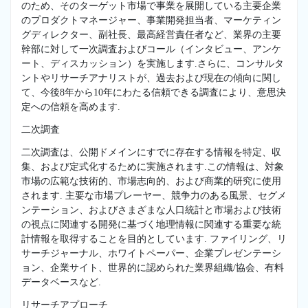
のため、そのターゲット市場で事業を展開している主要企業
のプロダクトマネージャー、事業開発担当者、マーケティン
グディレクター、副社長、最高経営責任者など、業界の主要
幹部に対して一次調査およびコール（インタビュー、アンケ
ート、ディスカッション）を実施します.さらに、コンサルタ
ントやリサーチアナリストが、過去および現在の傾向に関し
て、今後8年から10年にわたる信頼できる調査により、意思決
定への信頼を高めます.
二次調査
二次調査は、公開ドメインにすでに存在する情報を特定、収
集、および定式化するために実施されます.この情報は、対象
市場の広範な技術的、市場志向的、および商業的研究に使用
されます. 主要な市場プレーヤー、競争力のある風景、セグメ
ンテーション、およびさまざまな人口統計と市場および技術
の視点に関連する開発に基づく地理情報に関連する重要な統
計情報を取得することを目的としています. ファイリング、リ
サーチジャーナル、ホワイトペーパー、企業プレゼンテーシ
ョン、企業サイト、世界的に認められた業界組織/協会、有料
データベースなど.
リサーチアプローチ