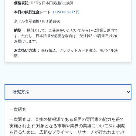
価格表記:
USDを日本円(税抜)に換算
本日の銀行送金レート:
1 USD=159.12 円
米ドル表示価格+10％消費税.
納期 ：
原則として、ご受注をいただいてから1～2営業日以内で
す。ただし、日本語版が必要な場合は、受注後3～4営業日以内に
お届けします。
お支払い方法 ：
銀行振込、クレジットカード決済、モバイル決
済。
一次研究
一次調査は、直接の情報源である業界の専門家の協力を得て
実施されます.対象となる市場や業界の業績について深い洞察
を得るために、広範なプライマリーリサーチが行われます.そ