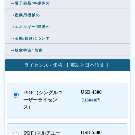
電子部品/半導体の
産業用機械の
エネルギー/環境の
金融/保険について
航空宇宙/ 防衛
ライセンス / 価格 【 英語と日本語版 】
USD 4500
PDF（シングルユ
ーザーライセン
716040円
ス）
USD 5500
PDF (マルチユー