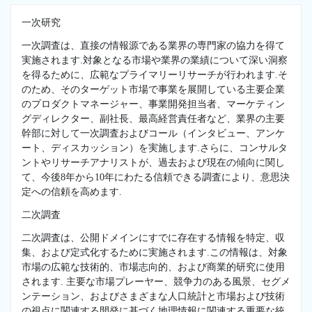
一次研究
一次調査は、直接の情報源である業界の専門家の協力を得て
実施されます.対象となる市場や業界の業績について深い洞察
を得るために、広範なプライマリーリサーチが行われます.そ
のため、そのターゲット市場で事業を展開している主要企業
のプロダクトマネージャー、事業開発担当者、マーケティン
グディレクター、副社長、最高経営責任者など、業界の主要
幹部に対して一次調査およびコール（インタビュー、アンケ
ート、ディスカッション）を実施します.さらに、コンサルタ
ントやリサーチアナリストが、過去および現在の傾向に関し
て、今後8年から10年にわたる信頼できる調査により、意思決
定への信頼を高めます.
二次調査
二次調査は、公開ドメインにすでに存在する情報を特定、収
集、および定式化するために実施されます.この情報は、対象
市場の広範な技術的、市場志向的、および商業的研究に使用
されます. 主要な市場プレーヤー、競争力のある風景、セグメ
ンテーション、およびさまざまな人口統計と市場および技術
の視点に関連する開発に基づく地理情報に関連する重要な統