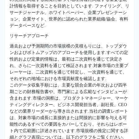
計情報を取得することを目的としています. ファイリング、リ
サーチジャーナル、ホワイトペーパー、企業プレゼンテーシ
ョン、企業サイト、世界的に認められた業界組織/協会、有料
データベースなど.
リサーチアプローチ
過去および予測期間の市場規模の見積もりには、トップダウ
ンおよびボトムアップのアプローチを使用します.すべての定
性的および定量的情報は、最初は二次資料を通じて決定さ
れ、さらに一次資料を通じて検証されます.対象市場の主要プ
レーヤーは、二次資料を通じて特定し、一次資料を通じて、
それぞれの地域における市場貢献度を確認します.
このデータ収集手順には、主要な競合企業の年次および四半
期ごとの財務報告書や、専門家による広範なインタビューが
含まれます.市場の洞察は、プロダクトマネージャー、マーケ
ティングディレクター、ビジネス開発担当者、副社長、CEO
などの業界リーダーから導き出されます.当社の調査レポート
は、対象市場の成長に直接的または間接的に影響を与える可
能性のあるすべての要因をカバーしており、それらはレポー
ト内で広範囲に詳述されています.市場規模の推定に関する詳
細とグラフ表現については、以下のグラフをご覧ください.