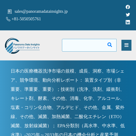
sales@panoramadatainsights.jp
+81-5050505761
日本の医療機器洗浄市場の規模、成長、洞察、市場シェ
ア、競争環境、動向分析レポート： 装置タイプ別（非
重要、準重要、重要）；技術別（洗浄、洗剤、緩衝剤、
キレート剤、酵素、その他、消毒、化学、アルコール、
塩素・コリン化合物、アルデヒド、その他、金属、紫外
線、その他、滅菌、加熱滅菌、二酸化エチレン（ETO）
滅菌、放射線滅菌）； EPA分類別（高水準、中水準、低
水準）-2025年～2033年の日本の機会分析と産業予測