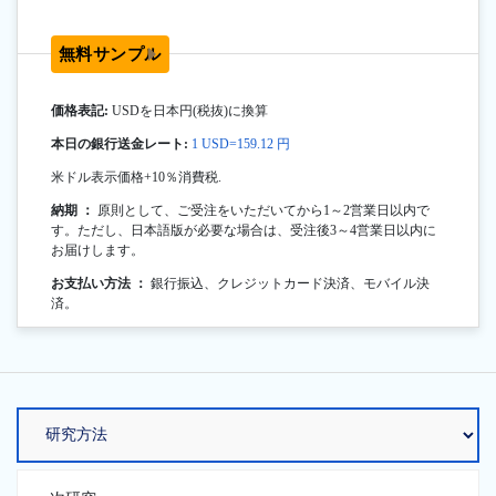
無料サンプル
価格表記:
USDを日本円(税抜)に換算
本日の銀行送金レート:
1 USD=159.12 円
米ドル表示価格+10％消費税.
納期 ：
原則として、ご受注をいただいてから1～2営業日以内で
す。ただし、日本語版が必要な場合は、受注後3～4営業日以内に
お届けします。
お支払い方法 ：
銀行振込、クレジットカード決済、モバイル決
済。