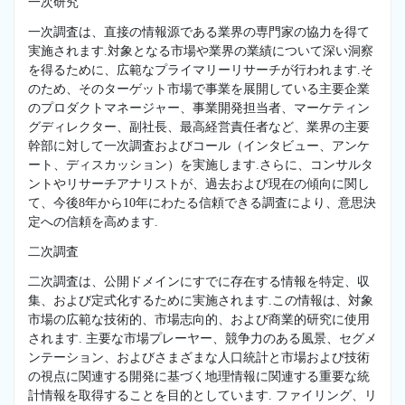
一次研究
一次調査は、直接の情報源である業界の専門家の協力を得て
実施されます.対象となる市場や業界の業績について深い洞察
を得るために、広範なプライマリーリサーチが行われます.そ
のため、そのターゲット市場で事業を展開している主要企業
のプロダクトマネージャー、事業開発担当者、マーケティン
グディレクター、副社長、最高経営責任者など、業界の主要
幹部に対して一次調査およびコール（インタビュー、アンケ
ート、ディスカッション）を実施します.さらに、コンサルタ
ントやリサーチアナリストが、過去および現在の傾向に関し
て、今後8年から10年にわたる信頼できる調査により、意思決
定への信頼を高めます.
二次調査
二次調査は、公開ドメインにすでに存在する情報を特定、収
集、および定式化するために実施されます.この情報は、対象
市場の広範な技術的、市場志向的、および商業的研究に使用
されます. 主要な市場プレーヤー、競争力のある風景、セグメ
ンテーション、およびさまざまな人口統計と市場および技術
の視点に関連する開発に基づく地理情報に関連する重要な統
計情報を取得することを目的としています. ファイリング、リ