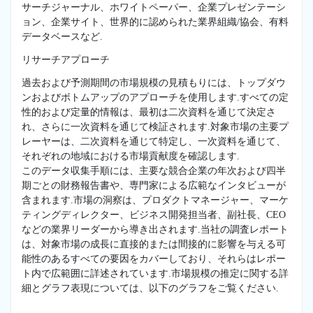
サーチジャーナル、ホワイトペーパー、企業プレゼンテーシ
ョン、企業サイト、世界的に認められた業界組織/協会、有料
データベースなど.
リサーチアプローチ
過去および予測期間の市場規模の見積もりには、トップダウ
ンおよびボトムアップのアプローチを使用します.すべての定
性的および定量的情報は、最初は二次資料を通じて決定さ
れ、さらに一次資料を通じて検証されます.対象市場の主要プ
レーヤーは、二次資料を通じて特定し、一次資料を通じて、
それぞれの地域における市場貢献度を確認します.
このデータ収集手順には、主要な競合企業の年次および四半
期ごとの財務報告書や、専門家による広範なインタビューが
含まれます.市場の洞察は、プロダクトマネージャー、マーケ
ティングディレクター、ビジネス開発担当者、副社長、CEO
などの業界リーダーから導き出されます.当社の調査レポート
は、対象市場の成長に直接的または間接的に影響を与える可
能性のあるすべての要因をカバーしており、それらはレポー
ト内で広範囲に詳述されています.市場規模の推定に関する詳
細とグラフ表現については、以下のグラフをご覧ください.