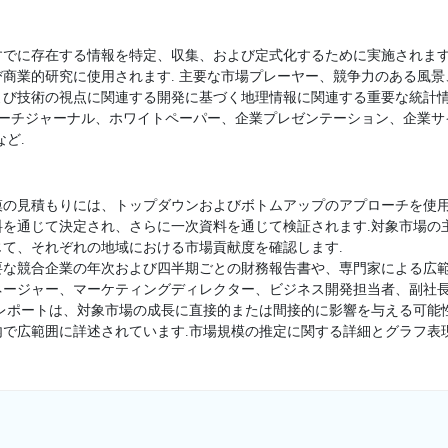
すでに存在する情報を特定、収集、および定式化するために実施されます
商業的研究に使用されます. 主要な市場プレーヤー、競争力のある風
よび技術の視点に関連する開発に基づく地理情報に関連する重要な統計
サーチジャーナル、ホワイトペーパー、企業プレゼンテーション、企業
ど.
模の見積もりには、トップダウンおよびボトムアップのアプローチを使用
料を通じて決定され、さらに一次資料を通じて検証されます.対象市場の
て、それぞれの地域における市場貢献度を確認します.
要な競合企業の年次および四半期ごとの財務報告書や、専門家による広範
ージャー、マーケティングディレクター、ビジネス開発担当者、副社長
査レポートは、対象市場の成長に直接的または間接的に影響を与える可能
内で広範囲に詳述されています.市場規模の推定に関する詳細とグラフ表