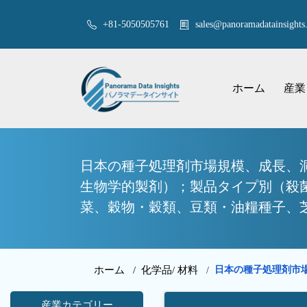
+81-5050505761
sales@panoramadatainsights.
ホーム
産業
日本の種子処理剤市場規模、成長、
生物学的製剤）；製品タイプ別（殺
菜、穀物・穀類、豆類・油糧種子、芝・
ホーム /
化学品/ 材料
日本の種子処理剤市
/
産業カテゴリー