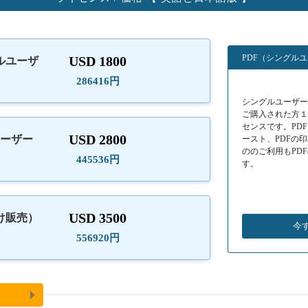
PDF（シングル
USD 1800
ルユーザ
）
286416円
シングルユーザーラ
ご購入された方
センスです。PD
USD 2800
ユーザー
ースト、PDFの
ののご利用もPD
445536円
す。
USD 3500
け販売）
今
556920円