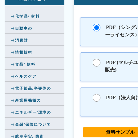
化学品/ 材料
PDF（シング
自動車の
ーライセンス
消費財
情報技術
PDF (マルチ
食品/ 飲料
販売)
ヘルスケア
電子部品/半導体の
PDF（法人向
産業用機械の
エネルギー/環境の
金融/保険について
無料サンプル
航空宇宙/ 防衛