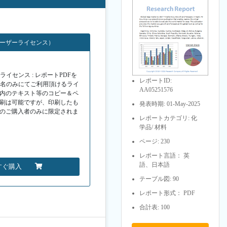
ユーザーライセンス）
イセンス : レポートPDFを
レポートID:
１名のみにてご利用頂けるライ
AA05251576
F内のテキスト等のコピー＆ペ
印刷は可能ですが、印刷したも
発表時期: 01-May-2025
Fのご購入者のみに限定されま
レポートカテゴリ: 化
学品/ 材料
ページ: 230
レポート言語： 英
語、日本語
すぐ購入
テーブル図: 90
レポート形式： PDF
合計表: 100