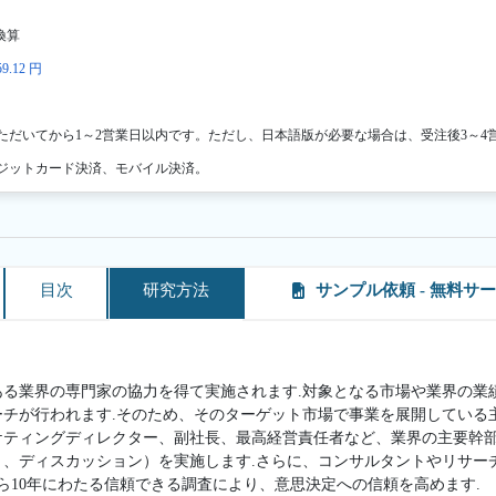
換算
9.12 円
ただいてから1～2営業日以内です。ただし、日本語版が必要な場合は、受注後3～4
ジットカード決済、モバイル決済。
目次
研究方法
サンプル依頼 - 無料サ
ある業界の専門家の協力を得て実施されます.対象となる市場や業界の業
ーチが行われます.そのため、そのターゲット市場で事業を展開している
ケティングディレクター、副社長、最高経営責任者など、業界の主要幹
ト、ディスカッション）を実施します.さらに、コンサルタントやリサー
ら10年にわたる信頼できる調査により、意思決定への信頼を高めます.