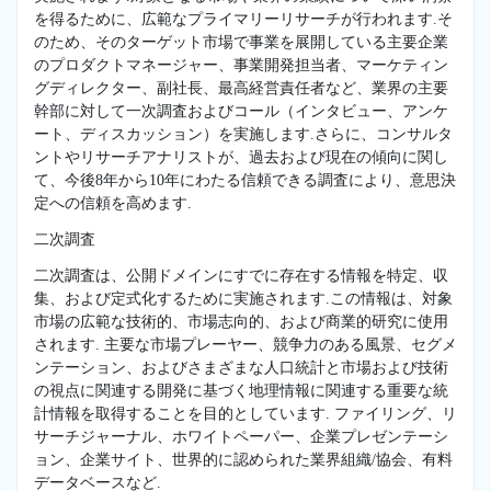
を得るために、広範なプライマリーリサーチが行われます.そ
のため、そのターゲット市場で事業を展開している主要企業
のプロダクトマネージャー、事業開発担当者、マーケティン
グディレクター、副社長、最高経営責任者など、業界の主要
幹部に対して一次調査およびコール（インタビュー、アンケ
ート、ディスカッション）を実施します.さらに、コンサルタ
ントやリサーチアナリストが、過去および現在の傾向に関し
て、今後8年から10年にわたる信頼できる調査により、意思決
定への信頼を高めます.
二次調査
二次調査は、公開ドメインにすでに存在する情報を特定、収
集、および定式化するために実施されます.この情報は、対象
市場の広範な技術的、市場志向的、および商業的研究に使用
されます. 主要な市場プレーヤー、競争力のある風景、セグメ
ンテーション、およびさまざまな人口統計と市場および技術
の視点に関連する開発に基づく地理情報に関連する重要な統
計情報を取得することを目的としています. ファイリング、リ
サーチジャーナル、ホワイトペーパー、企業プレゼンテーシ
ョン、企業サイト、世界的に認められた業界組織/協会、有料
データベースなど.