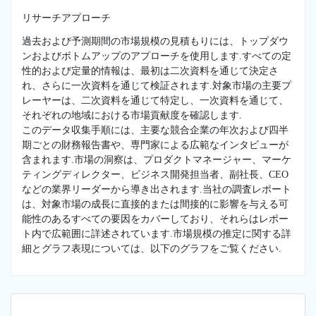
リサーチアプローチ
過去および予測期間の市場規模の見積もりには、トップダウ
ンおよびボトムアップのアプローチを使用します.すべての定
性的および定量的情報は、最初は二次資料を通じて決定さ
れ、さらに一次資料を通じて検証されます.対象市場の主要プ
レーヤーは、二次資料を通じて特定し、一次資料を通じて、
それぞれの地域における市場貢献度を確認します.
このデータ収集手順には、主要な競合企業の年次および四半
期ごとの財務報告書や、専門家による広範なインタビューが
含まれます.市場の洞察は、プロダクトマネージャー、マーケ
ティングディレクター、ビジネス開発担当者、副社長、CEO
などの業界リーダーから導き出されます.当社の調査レポート
は、対象市場の成長に直接的または間接的に影響を与える可
能性のあるすべての要因をカバーしており、それらはレポー
ト内で広範囲に詳述されています.市場規模の推定に関する詳
細とグラフ表現については、以下のグラフをご覧ください.