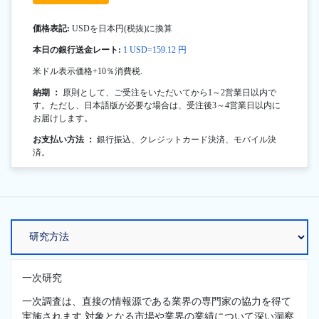
価格表記:
USDを日本円(税抜)に換算
本日の銀行送金レート:
1 USD=159.12 円
米ドル表示価格+10％消費税.
納期 ：
原則として、ご受注をいただいてから1～2営業日以内で
す。ただし、日本語版が必要な場合は、受注後3～4営業日以内に
お届けします。
お支払い方法 ：
銀行振込、クレジットカード決済、モバイル決
済。
一次研究
一次調査は、直接の情報源である業界の専門家の協力を得て
実施されます.対象となる市場や業界の業績について深い洞察