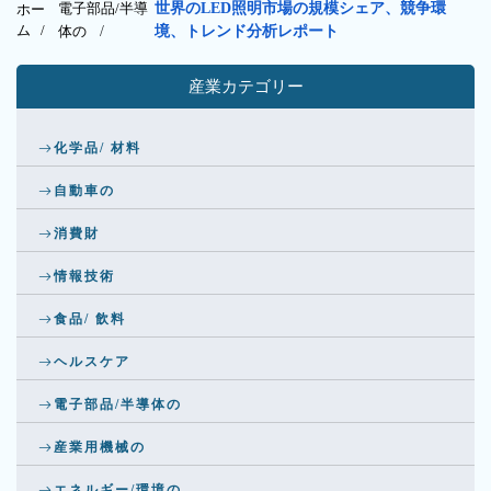
電子部品/半導
世界のLED照明市場の規模シェア、競争環
ホー
ム /
体の
/
境、トレンド分析レポート
産業カテゴリー
化学品/ 材料
自動車の
消費財
情報技術
食品/ 飲料
ヘルスケア
電子部品/半導体の
産業用機械の
エネルギー/環境の