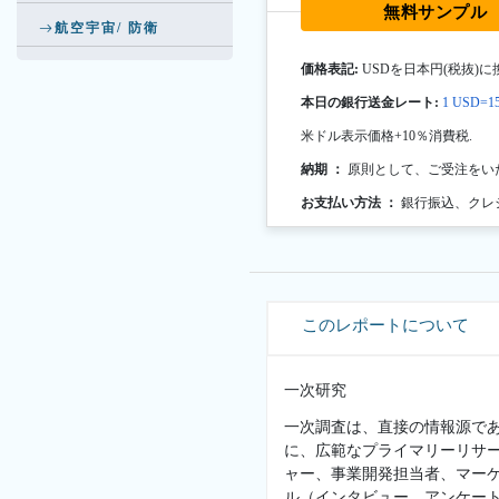
無料サンプル
航空宇宙/ 防衛
価格表記:
USDを日本円(税抜)に
本日の銀行送金レート:
1 USD=15
米ドル表示価格+10％消費税.
納期 ：
原則として、ご受注をい
お支払い方法 ：
銀行振込、クレ
このレポートについて
一次研究
一次調査は、直接の情報源で
に、広範なプライマリーリサ
ャー、事業開発担当者、マー
ル（インタビュー、アンケー