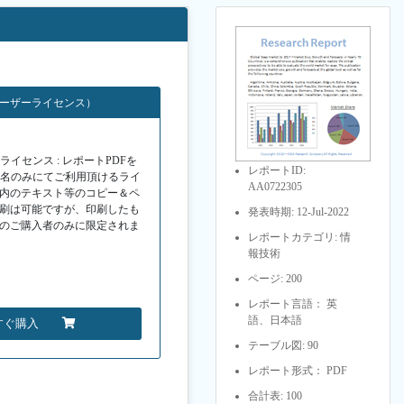
ユーザーライセンス）
イセンス : レポートPDFを
レポートID:
１名のみにてご利用頂けるライ
AA0722305
F内のテキスト等のコピー＆ペ
印刷は可能ですが、印刷したも
発表時期: 12-Jul-2022
Fのご購入者のみに限定されま
レポートカテゴリ: 情
報技術
ページ: 200
レポート言語： 英
語、日本語
すぐ購入
テーブル図: 90
レポート形式： PDF
合計表: 100