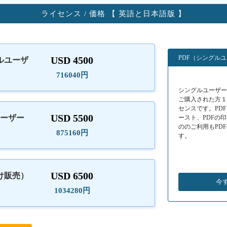
ライセンス / 価格 【 英語と日本語版 】
PDF（シングル
USD 4500
ルユーザ
）
716040円
シングルユーザーラ
ご購入された方
センスです。PD
USD 5500
ユーザー
ースト、PDFの
ののご利用もPD
875160円
す。
USD 6500
け販売）
今
1034280円