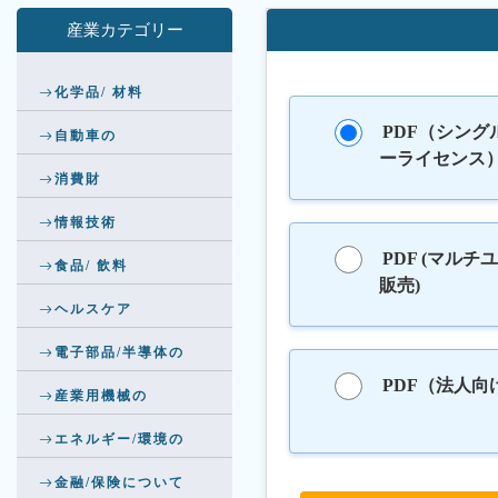
産業カテゴリー
化学品/ 材料
PDF（シング
自動車の
ーライセンス
消費財
情報技術
PDF (マルチ
食品/ 飲料
販売)
ヘルスケア
電子部品/半導体の
PDF（法人向
産業用機械の
エネルギー/環境の
金融/保険について