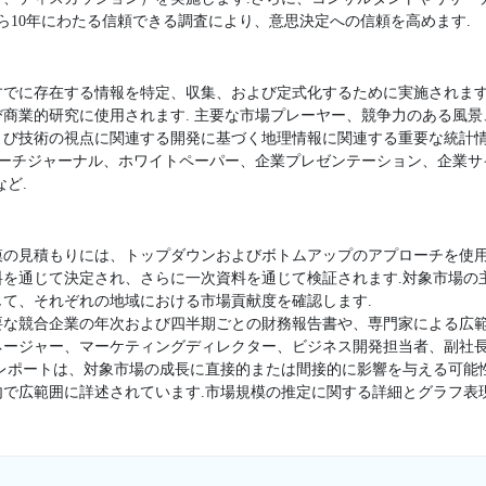
ら10年にわたる信頼できる調査により、意思決定への信頼を高めます.
すでに存在する情報を特定、収集、および定式化するために実施されます
商業的研究に使用されます. 主要な市場プレーヤー、競争力のある風
よび技術の視点に関連する開発に基づく地理情報に関連する重要な統計
サーチジャーナル、ホワイトペーパー、企業プレゼンテーション、企業
ど.
模の見積もりには、トップダウンおよびボトムアップのアプローチを使用
料を通じて決定され、さらに一次資料を通じて検証されます.対象市場の
て、それぞれの地域における市場貢献度を確認します.
要な競合企業の年次および四半期ごとの財務報告書や、専門家による広範
ージャー、マーケティングディレクター、ビジネス開発担当者、副社長
査レポートは、対象市場の成長に直接的または間接的に影響を与える可能
内で広範囲に詳述されています.市場規模の推定に関する詳細とグラフ表