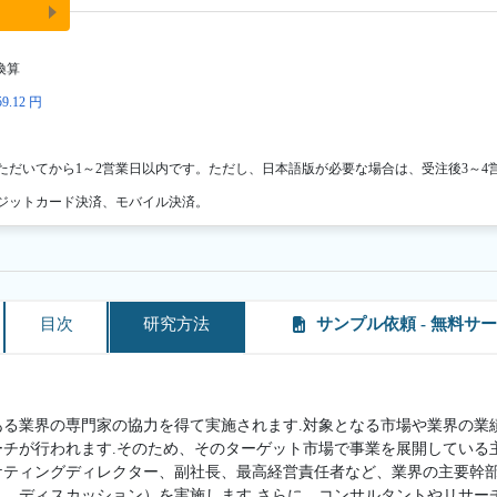
換算
9.12 円
ただいてから1～2営業日以内です。ただし、日本語版が必要な場合は、受注後3～4
ジットカード決済、モバイル決済。
目次
研究方法
サンプル依頼 - 無料サ
ある業界の専門家の協力を得て実施されます.対象となる市場や業界の業
ーチが行われます.そのため、そのターゲット市場で事業を展開している
ケティングディレクター、副社長、最高経営責任者など、業界の主要幹
ト、ディスカッション）を実施します.さらに、コンサルタントやリサー