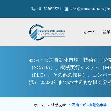
+81-5050505761
sales@panoramadatainsights.
ホーム
産業
石油・ガス自動化市場：技術別（分散
（SCADA）、機械実行システム（
（PLC）、その他の技術）、コン
流）-22030年までの世界的な機会
ホーム /
情報技術
石油・ガス自動化市場
/