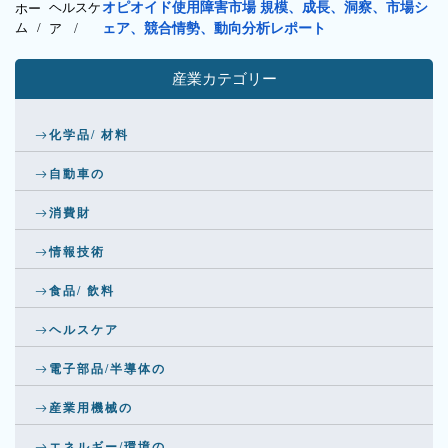
ヘルスケ
オピオイド使用障害市場 規模、成長、洞察、市場シ
ホー
ム /
ア
/
ェア、競合情勢、動向分析レポート
産業カテゴリー
化学品/ 材料
自動車の
消費財
情報技術
食品/ 飲料
ヘルスケア
電子部品/半導体の
産業用機械の
エネルギー/環境の