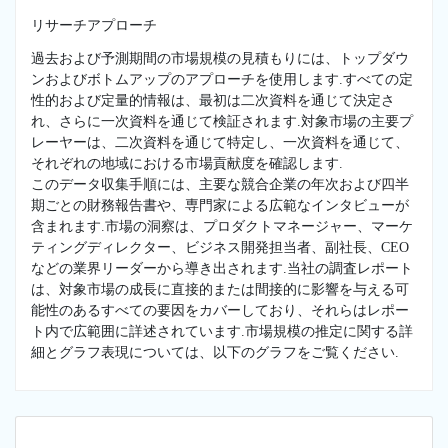
リサーチアプローチ
過去および予測期間の市場規模の見積もりには、トップダウ
ンおよびボトムアップのアプローチを使用します.すべての定
性的および定量的情報は、最初は二次資料を通じて決定さ
れ、さらに一次資料を通じて検証されます.対象市場の主要プ
レーヤーは、二次資料を通じて特定し、一次資料を通じて、
それぞれの地域における市場貢献度を確認します.
このデータ収集手順には、主要な競合企業の年次および四半
期ごとの財務報告書や、専門家による広範なインタビューが
含まれます.市場の洞察は、プロダクトマネージャー、マーケ
ティングディレクター、ビジネス開発担当者、副社長、CEO
などの業界リーダーから導き出されます.当社の調査レポート
は、対象市場の成長に直接的または間接的に影響を与える可
能性のあるすべての要因をカバーしており、それらはレポー
ト内で広範囲に詳述されています.市場規模の推定に関する詳
細とグラフ表現については、以下のグラフをご覧ください.