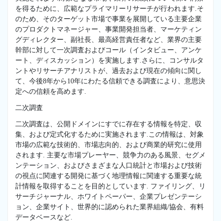
を得るために、広範なプライマリーリサーチが行われます.そ
のため、そのターゲット市場で事業を展開している主要企業
のプロダクトマネージャー、事業開発担当者、マーケティン
グディレクター、副社長、最高経営責任者など、業界の主要
幹部に対して一次調査およびコール（インタビュー、アンケ
ート、ディスカッション）を実施します.さらに、コンサルタ
ントやリサーチアナリストが、過去および現在の傾向に関し
て、今後8年から10年にわたる信頼できる調査により、意思決
定への信頼を高めます.
二次調査
二次調査は、公開ドメインにすでに存在する情報を特定、収
集、および定式化するために実施されます.この情報は、対象
市場の広範な技術的、市場志向的、および商業的研究に使用
されます. 主要な市場プレーヤー、競争力のある風景、セグメ
ンテーション、およびさまざまな人口統計と市場および技術
の視点に関連する開発に基づく地理情報に関連する重要な統
計情報を取得することを目的としています. ファイリング、リ
サーチジャーナル、ホワイトペーパー、企業プレゼンテーシ
ョン、企業サイト、世界的に認められた業界組織/協会、有料
データベースなど.