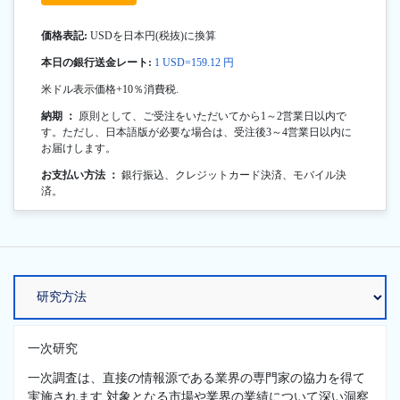
価格表記:
USDを日本円(税抜)に換算
本日の銀行送金レート:
1 USD=159.12 円
米ドル表示価格+10％消費税.
納期 ：
原則として、ご受注をいただいてから1～2営業日以内で
す。ただし、日本語版が必要な場合は、受注後3～4営業日以内に
お届けします。
お支払い方法 ：
銀行振込、クレジットカード決済、モバイル決
済。
一次研究
一次調査は、直接の情報源である業界の専門家の協力を得て
実施されます.対象となる市場や業界の業績について深い洞察