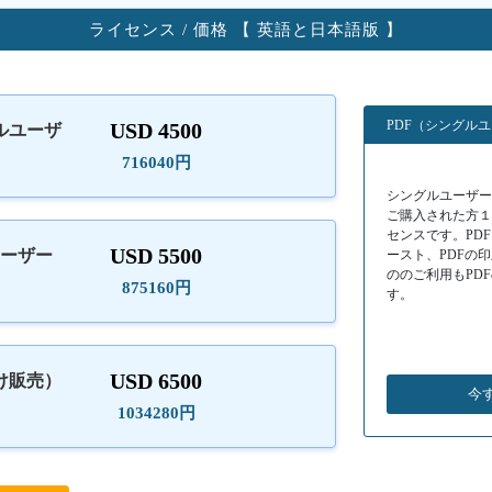
ライセンス / 価格 【 英語と日本語版 】
PDF（シングル
USD 4500
ルユーザ
）
716040円
シングルユーザーラ
ご購入された方
センスです。PD
USD 5500
ユーザー
ースト、PDFの
ののご利用もPD
875160円
す。
USD 6500
け販売）
今
1034280円