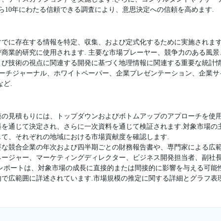
ら10年にわたる信頼できる調査により、意思決定への信頼を高めます.
すでに存在する情報を特定、収集、および定式化するために実施されます
商業的研究に使用されます. 主要な市場プレーヤー、競争力のある風
よび技術の視点に関連する開発に基づく地理情報に関連する重要な統計
サーチジャーナル、ホワイトペーパー、企業プレゼンテーション、企業
ど.
模の見積もりには、トップダウンおよびボトムアップのアプローチを使用
料を通じて決定され、さらに一次資料を通じて検証されます.対象市場の
て、それぞれの地域における市場貢献度を確認します.
要な競合企業の年次および四半期ごとの財務報告書や、専門家による広範
ージャー、マーケティングディレクター、ビジネス開発担当者、副社長
査レポートは、対象市場の成長に直接的または間接的に影響を与える可能
内で広範囲に詳述されています.市場規模の推定に関する詳細とグラフ表