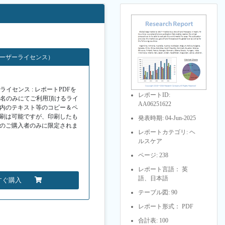
ユーザーライセンス）
イセンス : レポートPDFを
レポートID:
１名のみにてご利用頂けるライ
AA06251622
F内のテキスト等のコピー＆ペ
印刷は可能ですが、印刷したも
発表時期: 04-Jun-2025
Fのご購入者のみに限定されま
レポートカテゴリ: ヘ
ルスケア
ページ: 238
レポート言語： 英
語、日本語
すぐ購入
テーブル図: 90
レポート形式： PDF
合計表: 100