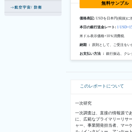
無料サンプル
航空宇宙/ 防衛
価格表記:
USDを日本円(税抜)に
本日の銀行送金レート:
1 USD=15
米ドル表示価格+10％消費税.
納期 ：
原則として、ご受注をい
お支払い方法 ：
銀行振込、クレ
このレポートについて
一次研究
一次調査は、直接の情報源で
に、広範なプライマリーリサ
ャー、事業開発担当者、マー
ル（インタビュー、アンケー