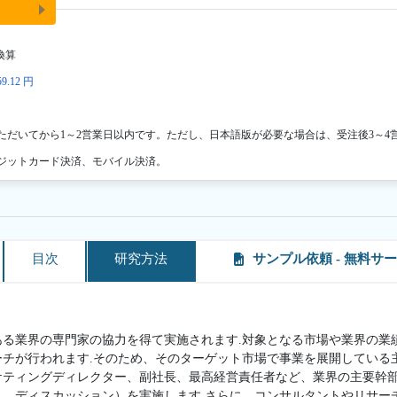
換算
9.12 円
ただいてから1～2営業日以内です。ただし、日本語版が必要な場合は、受注後3～4
ジットカード決済、モバイル決済。
目次
研究方法
サンプル依頼 - 無料サ
ある業界の専門家の協力を得て実施されます.対象となる市場や業界の業
ーチが行われます.そのため、そのターゲット市場で事業を展開している
ケティングディレクター、副社長、最高経営責任者など、業界の主要幹
ト、ディスカッション）を実施します.さらに、コンサルタントやリサー