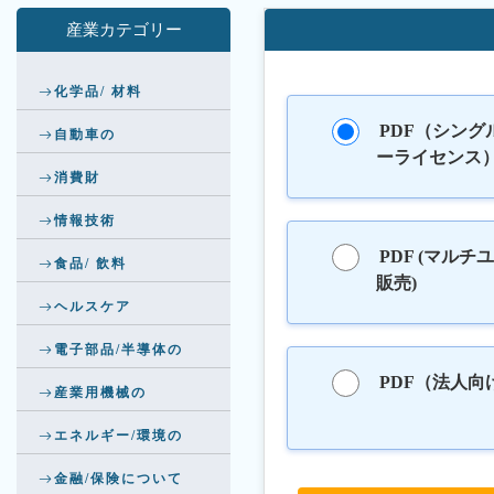
産業カテゴリー
化学品/ 材料
PDF（シング
自動車の
ーライセンス
消費財
情報技術
PDF (マルチ
食品/ 飲料
販売)
ヘルスケア
電子部品/半導体の
PDF（法人向
産業用機械の
エネルギー/環境の
金融/保険について