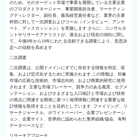
のため、そのターゲット市場で事業を展開している主要企業
のプロダクトマネージャー、事業開発担当者、マーケティン
グディレクター、副社長、最高経営責任者など、業界の主要
幹部に対して一次調査およびコール（インタビュー、アンケ
ート、ディスカッション）を実施します.さらに、コンサルタ
ントやリサーチアナリストが、過去および現在の傾向に関し
て、今後8年から10年にわたる信頼できる調査により、意思決
定への信頼を高めます.
二次調査
二次調査は、公開ドメインにすでに存在する情報を特定、収
集、および定式化するために実施されます.この情報は、対象
市場の広範な技術的、市場志向的、および商業的研究に使用
されます. 主要な市場プレーヤー、競争力のある風景、セグメ
ンテーション、およびさまざまな人口統計と市場および技術
の視点に関連する開発に基づく地理情報に関連する重要な統
計情報を取得することを目的としています. ファイリング、リ
サーチジャーナル、ホワイトペーパー、企業プレゼンテーシ
ョン、企業サイト、世界的に認められた業界組織/協会、有料
データベースなど.
リサーチアプローチ