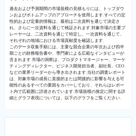
過去および予測期間の市場規模の見積もりには、トップダウ
ンおよびボトムアップのアプローチを使用します.すべての定
性的および定量的情報は、最初は二次資料を通じて決定さ
れ、さらに一次資料を通じて検証されます.対象市場の主要プ
レーヤーは、二次資料を通じて特定し、一次資料を通じて、
それぞれの地域における市場貢献度を確認します.
このデータ収集手順には、主要な競合企業の年次および四半
期ごとの財務報告書や、専門家による広範なインタビューが
含まれます.市場の洞察は、プロダクトマネージャー、マーケ
ティングディレクター、ビジネス開発担当者、副社長、CEO
などの業界リーダーから導き出されます.当社の調査レポート
は、対象市場の成長に直接的または間接的に影響を与える可
能性のあるすべての要因をカバーしており、それらはレポー
ト内で広範囲に詳述されています.市場規模の推定に関する詳
細とグラフ表現については、以下のグラフをご覧ください.