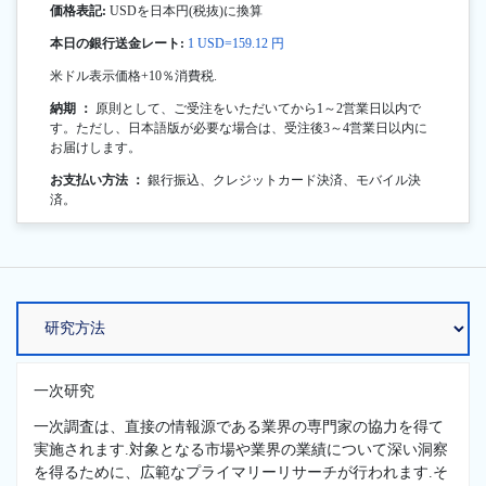
価格表記:
USDを日本円(税抜)に換算
本日の銀行送金レート:
1 USD=159.12 円
米ドル表示価格+10％消費税.
納期 ：
原則として、ご受注をいただいてから1～2営業日以内で
す。ただし、日本語版が必要な場合は、受注後3～4営業日以内に
お届けします。
お支払い方法 ：
銀行振込、クレジットカード決済、モバイル決
済。
一次研究
一次調査は、直接の情報源である業界の専門家の協力を得て
実施されます.対象となる市場や業界の業績について深い洞察
を得るために、広範なプライマリーリサーチが行われます.そ