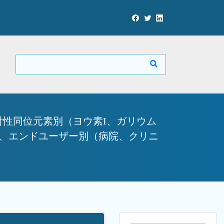
射性同位元素別（ヨウ素I、ガリウム
）、エンドユーザー別（病院、クリニ