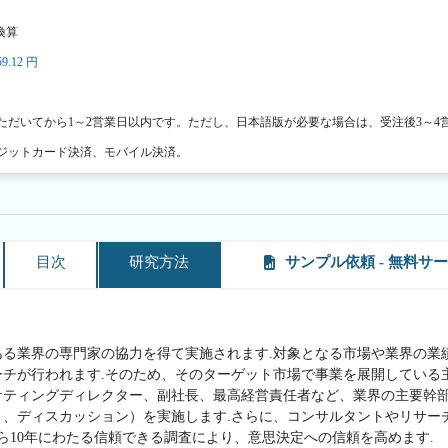
換算
9.12 円
ただいてから1～2営業日以内です。ただし、日本語版が必要な場合は、受注後3～4
ジットカード決済、モバイル決済。
目次
研究方法
サンプル依頼 - 無料サ
ある業界の専門家の協力を得て実施されます.対象となる市場や業界の業
ーチが行われます.そのため、そのターゲット市場で事業を展開している
ケティングディレクター、副社長、最高経営責任者など、業界の主要幹
ト、ディスカッション）を実施します.さらに、コンサルタントやリサー
ら10年にわたる信頼できる調査により、意思決定への信頼を高めます.