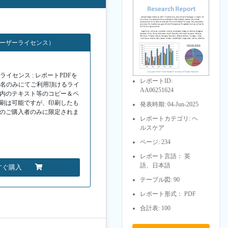
ユーザーライセンス）
イセンス : レポートPDFを
レポートID:
１名のみにてご利用頂けるライ
AA06251624
F内のテキスト等のコピー＆ペ
印刷は可能ですが、印刷したも
発表時期: 04-Jun-2025
Fのご購入者のみに限定されま
レポートカテゴリ: ヘ
ルスケア
ページ: 234
レポート言語： 英
語、日本語
すぐ購入
テーブル図: 90
レポート形式： PDF
合計表: 100