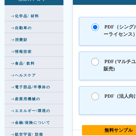
化学品/ 材料
PDF（シング
自動車の
ーライセンス
消費財
情報技術
PDF (マルチ
食品/ 飲料
販売)
ヘルスケア
電子部品/半導体の
PDF（法人向
産業用機械の
エネルギー/環境の
金融/保険について
無料サンプル
航空宇宙/ 防衛