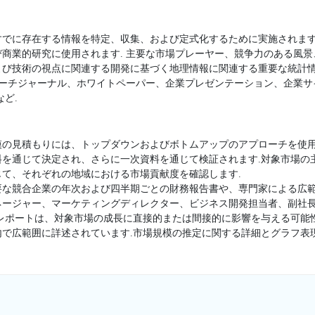
すでに存在する情報を特定、収集、および定式化するために実施されます
商業的研究に使用されます. 主要な市場プレーヤー、競争力のある風
よび技術の視点に関連する開発に基づく地理情報に関連する重要な統計
サーチジャーナル、ホワイトペーパー、企業プレゼンテーション、企業
ど.
模の見積もりには、トップダウンおよびボトムアップのアプローチを使用
料を通じて決定され、さらに一次資料を通じて検証されます.対象市場の
て、それぞれの地域における市場貢献度を確認します.
要な競合企業の年次および四半期ごとの財務報告書や、専門家による広範
ージャー、マーケティングディレクター、ビジネス開発担当者、副社長
査レポートは、対象市場の成長に直接的または間接的に影響を与える可能
内で広範囲に詳述されています.市場規模の推定に関する詳細とグラフ表