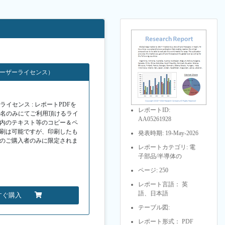
ユーザーライセンス）
イセンス : レポートPDFを
レポートID:
１名のみにてご利用頂けるライ
AA05261928
F内のテキスト等のコピー＆ペ
印刷は可能ですが、印刷したも
発表時期: 19-May-2026
Fのご購入者のみに限定されま
レポートカテゴリ: 電
子部品/半導体の
ページ: 250
レポート言語： 英
語、日本語
すぐ購入
テーブル図:
レポート形式： PDF