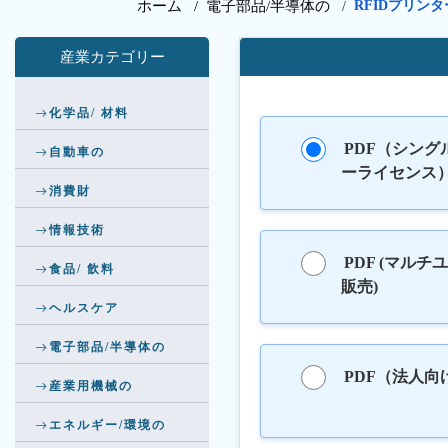
ホーム /
電子部品/半導体の
RFIDプリン
/
産業カテゴリー
化学品/ 材料
PDF（シング
自動車の
ーライセンス
消費財
情報技術
PDF (マルチ
食品/ 飲料
販売)
ヘルスケア
電子部品/半導体の
PDF（法人向
産業用機械の
エネルギー/環境の