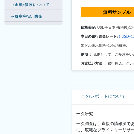
金融/保険について
無料サンプル
航空宇宙/ 防衛
価格表記:
USDを日本円(税抜)に
本日の銀行送金レート:
1 USD=15
米ドル表示価格+10％消費税.
納期 ：
原則として、ご受注をい
お支払い方法 ：
銀行振込、クレ
このレポートについて
一次研究
一次調査は、直接の情報源で
に、広範なプライマリーリサ