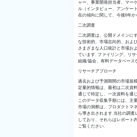
ャー、事業開発担当者、マー
ル（インタビュー、アンケー
在の傾向に関して、今後8年か
二次調査
二次調査は、公開ドメインに
な技術的、市場志向的、および
さまざまな人口統計と市場お
ています. ファイリング、リ
組織/協会、有料データベースな
リサーチアプローチ
過去および予測期間の市場規
定量的情報は、最初は二次資
通じて特定し、一次資料を通じ
このデータ収集手順には、主
市場の洞察は、プロダクトマネ
ら導き出されます.当社の調
しており、それらはレポート
ご覧ください.