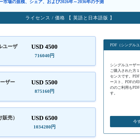
ター市場の規模、シェア、および2026年～2036年の予測
ライセンス / 価格 【 英語と日本語版 】
PDF（シングル
USD 4500
ルユーザ
）
716040円
シングルユーザーラ
ご購入された方
センスです。PD
USD 5500
ユーザー
ースト、PDFの
ののご利用もPD
875160円
す。
USD 6500
け販売）
今
1034280円