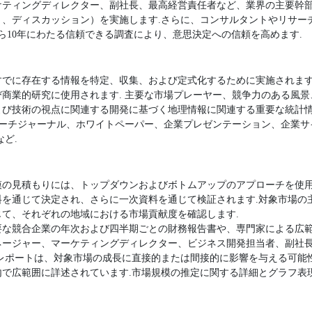
ケティングディレクター、副社長、最高経営責任者など、業界の主要幹
ト、ディスカッション）を実施します.さらに、コンサルタントやリサー
ら10年にわたる信頼できる調査により、意思決定への信頼を高めます.
すでに存在する情報を特定、収集、および定式化するために実施されます
商業的研究に使用されます. 主要な市場プレーヤー、競争力のある風
よび技術の視点に関連する開発に基づく地理情報に関連する重要な統計
サーチジャーナル、ホワイトペーパー、企業プレゼンテーション、企業
ど.
模の見積もりには、トップダウンおよびボトムアップのアプローチを使用
料を通じて決定され、さらに一次資料を通じて検証されます.対象市場の
て、それぞれの地域における市場貢献度を確認します.
要な競合企業の年次および四半期ごとの財務報告書や、専門家による広範
ージャー、マーケティングディレクター、ビジネス開発担当者、副社長
査レポートは、対象市場の成長に直接的または間接的に影響を与える可能
内で広範囲に詳述されています.市場規模の推定に関する詳細とグラフ表