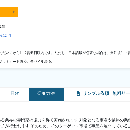
換算
9.12 円
ただいてから1～2営業日以内です。ただし、日本語版が必要な場合は、受注後3～4
ジットカード決済、モバイル決済。
目次
研究方法
サンプル依頼 - 無料サ
ある業界の専門家の協力を得て実施されます.対象となる市場や業界の業
ーチが行われます.そのため、そのターゲット市場で事業を展開している