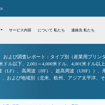
jp
サービス内容
について 私たち
連絡先 私たち
ア、および調査レポート：タイプ別（産業用プリン
米ドル以下、2,001～4,000米ドル、4,001米
（LF）、高周波（HF）、超高周波（UHF））
、および地域別（北米、欧州、アジア太平洋、その他