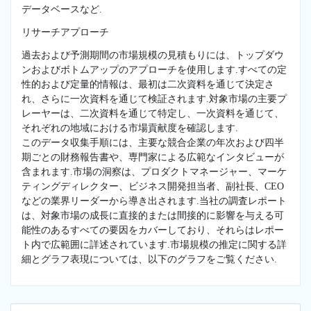
データベースなど.
リサーチアプローチ
過去および予測期間の市場規模の見積もりには、トップダウ
ンおよびボトムアップのアプローチを使用します.すべての定
性的および定量的情報は、最初は二次資料を通じて決定さ
れ、さらに一次資料を通じて検証されます.対象市場の主要プ
レーヤーは、二次資料を通じて特定し、一次資料を通じて、
それぞれの地域における市場貢献度を確認します.
このデータ収集手順には、主要な競合企業の年次および四半
期ごとの財務報告書や、専門家による広範なインタビューが
含まれます.市場の洞察は、プロダクトマネージャー、マーケ
ティングディレクター、ビジネス開発担当者、副社長、CEO
などの業界リーダーから導き出されます.当社の調査レポート
は、対象市場の成長に直接的または間接的に影響を与える可
能性のあるすべての要因をカバーしており、それらはレポー
ト内で広範囲に詳述されています.市場規模の推定に関する詳
細とグラフ表現については、以下のグラフをご覧ください.