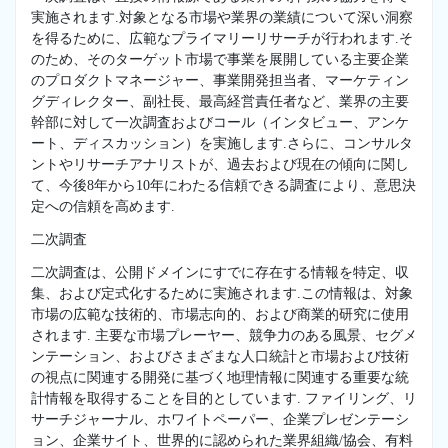
実施されます.対象となる市場や業界の業績について深い洞察
を得るために、広範なプライマリーリサーチが行われます.そ
のため、そのターゲット市場で事業を展開している主要企業
のプロダクトマネージャー、事業開発担当者、マーケティン
グディレクター、副社長、最高経営責任者など、業界の主要
幹部に対して一次調査およびコール（インタビュー、アンケ
ート、ディスカッション）を実施します.さらに、コンサルタ
ントやリサーチアナリストが、過去および現在の傾向に関し
て、今後8年から10年にわたる信頼できる調査により、意思決
定への信頼を高めます.
二次調査
二次調査は、公開ドメインにすでに存在する情報を特定、収
集、および定式化するために実施されます.この情報は、対象
市場の広範な技術的、市場志向的、および商業的研究に使用
されます. 主要な市場プレーヤー、競争力のある風景、セグメ
ンテーション、およびさまざまな人口統計と市場および技術
の視点に関連する開発に基づく地理情報に関連する重要な統
計情報を取得することを目的としています. ファイリング、リ
サーチジャーナル、ホワイトペーパー、企業プレゼンテーシ
ョン、企業サイト、世界的に認められた業界組織/協会、有料