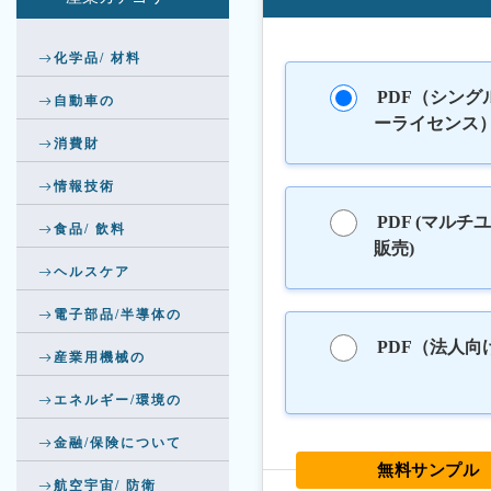
化学品/ 材料
PDF（シング
自動車の
ーライセンス
消費財
情報技術
PDF (マルチ
食品/ 飲料
販売)
ヘルスケア
電子部品/半導体の
PDF（法人向
産業用機械の
エネルギー/環境の
金融/保険について
無料サンプル
航空宇宙/ 防衛