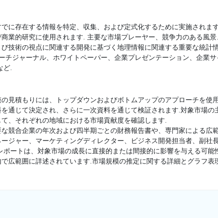
すでに存在する情報を特定、収集、および定式化するために実施されます
商業的研究に使用されます. 主要な市場プレーヤー、競争力のある風
よび技術の視点に関連する開発に基づく地理情報に関連する重要な統計
サーチジャーナル、ホワイトペーパー、企業プレゼンテーション、企業
ど.
模の見積もりには、トップダウンおよびボトムアップのアプローチを使用
料を通じて決定され、さらに一次資料を通じて検証されます.対象市場の
て、それぞれの地域における市場貢献度を確認します.
要な競合企業の年次および四半期ごとの財務報告書や、専門家による広範
ージャー、マーケティングディレクター、ビジネス開発担当者、副社長
査レポートは、対象市場の成長に直接的または間接的に影響を与える可能
内で広範囲に詳述されています.市場規模の推定に関する詳細とグラフ表