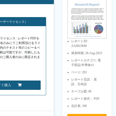
ユーザーライセンス）
イセンス : レポートPDFを
レポートID:
１名のみにてご利用頂けるライ
AA0823640
F内のテキスト等のコピー＆ペ
印刷は可能ですが、印刷したも
発表時期: 28-Aug-2023
Fのご購入者のみに限定されま
レポートカテゴリ: 電
子部品/半導体の
ページ: 203
レポート言語： 英
語、日本語
すぐ購入
テーブル図: 90
レポート形式： PDF
合計表: 100