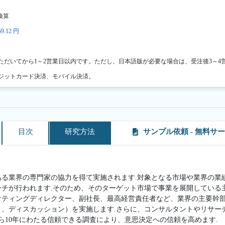
換算
9.12 円
ただいてから1～2営業日以内です。ただし、日本語版が必要な場合は、受注後3～4
ジットカード決済、モバイル決済。
目次
研究方法
サンプル依頼 - 無料サ
ある業界の専門家の協力を得て実施されます.対象となる市場や業界の業
ーチが行われます.そのため、そのターゲット市場で事業を展開している
ケティングディレクター、副社長、最高経営責任者など、業界の主要幹
ト、ディスカッション）を実施します.さらに、コンサルタントやリサー
ら10年にわたる信頼できる調査により、意思決定への信頼を高めます.