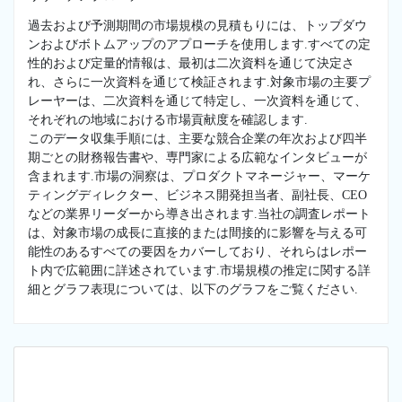
過去および予測期間の市場規模の見積もりには、トップダウ
ンおよびボトムアップのアプローチを使用します.すべての定
性的および定量的情報は、最初は二次資料を通じて決定さ
れ、さらに一次資料を通じて検証されます.対象市場の主要プ
レーヤーは、二次資料を通じて特定し、一次資料を通じて、
それぞれの地域における市場貢献度を確認します.
このデータ収集手順には、主要な競合企業の年次および四半
期ごとの財務報告書や、専門家による広範なインタビューが
含まれます.市場の洞察は、プロダクトマネージャー、マーケ
ティングディレクター、ビジネス開発担当者、副社長、CEO
などの業界リーダーから導き出されます.当社の調査レポート
は、対象市場の成長に直接的または間接的に影響を与える可
能性のあるすべての要因をカバーしており、それらはレポー
ト内で広範囲に詳述されています.市場規模の推定に関する詳
細とグラフ表現については、以下のグラフをご覧ください.