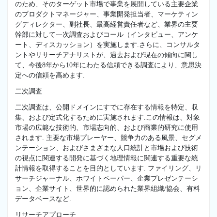
のため、そのターゲット市場で事業を展開している主要企業
のプロダクトマネージャー、事業開発担当者、マーケティン
グディレクター、副社長、最高経営責任者など、業界の主要
幹部に対して一次調査およびコール（インタビュー、アンケ
ート、ディスカッション）を実施します.さらに、コンサルタ
ントやリサーチアナリストが、過去および現在の傾向に関し
て、今後8年から10年にわたる信頼できる調査により、意思決
定への信頼を高めます.
二次調査
二次調査は、公開ドメインにすでに存在する情報を特定、収
集、および定式化するために実施されます.この情報は、対象
市場の広範な技術的、市場志向的、および商業的研究に使用
されます. 主要な市場プレーヤー、競争力のある風景、セグメ
ンテーション、およびさまざまな人口統計と市場および技術
の視点に関連する開発に基づく地理情報に関連する重要な統
計情報を取得することを目的としています. ファイリング、リ
サーチジャーナル、ホワイトペーパー、企業プレゼンテーシ
ョン、企業サイト、世界的に認められた業界組織/協会、有料
データベースなど.
リサーチアプローチ