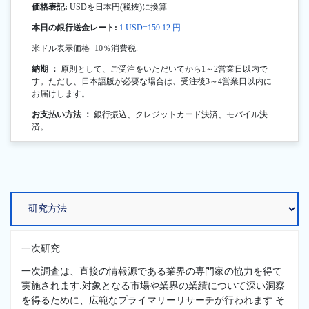
価格表記:
USDを日本円(税抜)に換算
本日の銀行送金レート:
1 USD=159.12 円
米ドル表示価格+10％消費税.
納期 ：
原則として、ご受注をいただいてから1～2営業日以内で
す。ただし、日本語版が必要な場合は、受注後3～4営業日以内に
お届けします。
お支払い方法 ：
銀行振込、クレジットカード決済、モバイル決
済。
一次研究
一次調査は、直接の情報源である業界の専門家の協力を得て
実施されます.対象となる市場や業界の業績について深い洞察
を得るために、広範なプライマリーリサーチが行われます.そ