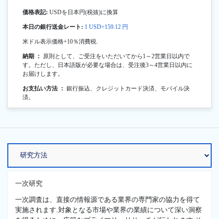
価格表記:
USDを日本円(税抜)に換算
本日の銀行送金レート:
1 USD=159.12 円
米ドル表示価格+10％消費税.
納期 ：
原則として、ご受注をいただいてから1～2営業日以内で
す。ただし、日本語版が必要な場合は、受注後3～4営業日以内に
お届けします。
お支払い方法 ：
銀行振込、クレジットカード決済、モバイル決
済。
一次研究
一次調査は、直接の情報源である業界の専門家の協力を得て
実施されます.対象となる市場や業界の業績について深い洞察