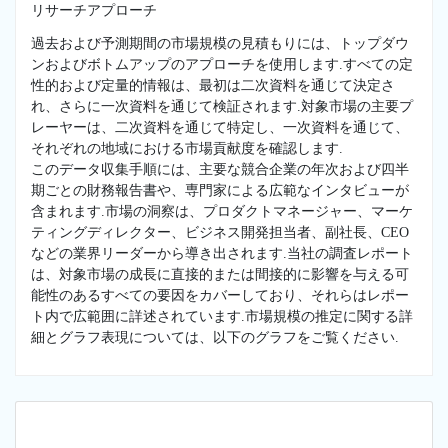
リサーチアプローチ
過去および予測期間の市場規模の見積もりには、トップダウ
ンおよびボトムアップのアプローチを使用します.すべての定
性的および定量的情報は、最初は二次資料を通じて決定さ
れ、さらに一次資料を通じて検証されます.対象市場の主要プ
レーヤーは、二次資料を通じて特定し、一次資料を通じて、
それぞれの地域における市場貢献度を確認します.
このデータ収集手順には、主要な競合企業の年次および四半
期ごとの財務報告書や、専門家による広範なインタビューが
含まれます.市場の洞察は、プロダクトマネージャー、マーケ
ティングディレクター、ビジネス開発担当者、副社長、CEO
などの業界リーダーから導き出されます.当社の調査レポート
は、対象市場の成長に直接的または間接的に影響を与える可
能性のあるすべての要因をカバーしており、それらはレポー
ト内で広範囲に詳述されています.市場規模の推定に関する詳
細とグラフ表現については、以下のグラフをご覧ください.