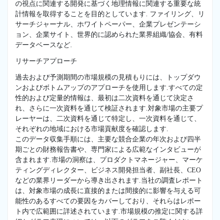
の視点に関連する開発に基づく地理情報に関連する重要な統
計情報を取得することを目的としています. ファイリング、リ
サーチジャーナル、ホワイトペーパー、企業プレゼンテーシ
ョン、企業サイト、世界的に認められた業界組織/協会、有料
データベースなど.
リサーチアプローチ
過去および予測期間の市場規模の見積もりには、トップダウ
ンおよびボトムアップのアプローチを使用します.すべての定
性的および定量的情報は、最初は二次資料を通じて決定さ
れ、さらに一次資料を通じて検証されます.対象市場の主要プ
レーヤーは、二次資料を通じて特定し、一次資料を通じて、
それぞれの地域における市場貢献度を確認します.
このデータ収集手順には、主要な競合企業の年次および四半
期ごとの財務報告書や、専門家による広範なインタビューが
含まれます.市場の洞察は、プロダクトマネージャー、マーケ
ティングディレクター、ビジネス開発担当者、副社長、CEO
などの業界リーダーから導き出されます.当社の調査レポート
は、対象市場の成長に直接的または間接的に影響を与える可
能性のあるすべての要因をカバーしており、それらはレポー
ト内で広範囲に詳述されています.市場規模の推定に関する詳