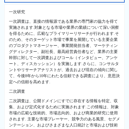
一次研究
一次調査は、直接の情報源である業界の専門家の協力を得て
実施されます.対象となる市場や業界の業績について深い洞察
を得るために、広範なプライマリーリサーチが行われます.そ
のため、そのターゲット市場で事業を展開している主要企業
のプロダクトマネージャー、事業開発担当者、マーケティン
グディレクター、副社長、最高経営責任者など、業界の主要
幹部に対して一次調査およびコール（インタビュー、アンケ
ート、ディスカッション）を実施します.さらに、コンサルタ
ントやリサーチアナリストが、過去および現在の傾向に関し
て、今後8年から10年にわたる信頼できる調査により、意思決
定への信頼を高めます.
二次調査
二次調査は、公開ドメインにすでに存在する情報を特定、収
集、および定式化するために実施されます.この情報は、対象
市場の広範な技術的、市場志向的、および商業的研究に使用
されます. 主要な市場プレーヤー、競争力のある風景、セグメ
ンテーション、およびさまざまな人口統計と市場および技術