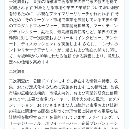
一次調査は、直接の情報源である業界の専門家の協力を得て
実施されます.対象となる市場や業界の業績について深い洞察
を得るために、広範なプライマリーリサーチが行われます.そ
のため、そのターゲット市場で事業を展開している主要企業
のプロダクトマネージャー、事業開発担当者、マーケティン
グディレクター、副社長、最高経営責任者など、業界の主要
幹部に対して一次調査およびコール（インタビュー、アンケ
ート、ディスカッション）を実施します.さらに、コンサルタ
ントやリサーチアナリストが、過去および現在の傾向に関し
て、今後8年から10年にわたる信頼できる調査により、意思決
定への信頼を高めます.
二次調査
二次調査は、公開ドメインにすでに存在する情報を特定、収
集、および定式化するために実施されます.この情報は、対象
市場の広範な技術的、市場志向的、および商業的研究に使用
されます. 主要な市場プレーヤー、競争力のある風景、セグメ
ンテーション、およびさまざまな人口統計と市場および技術
の視点に関連する開発に基づく地理情報に関連する重要な統
計情報を取得することを目的としています. ファイリング、リ
サーチジャーナル、ホワイトペーパー、企業プレゼンテーシ