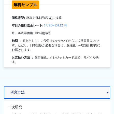
無料サンプル
価格表記:
USDを日本円(税抜)に換算
本日の銀行送金レート:
1 USD=159.12 円
米ドル表示価格+10％消費税.
納期 ：
原則として、ご受注をいただいてから1～2営業日以内で
す。ただし、日本語版が必要な場合は、受注後3～4営業日以内に
お届けします。
お支払い方法 ：
銀行振込、クレジットカード決済、モバイル決
済。
一次研究