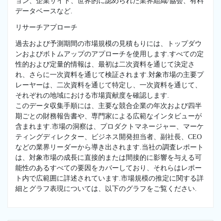
ョン、企業サイト、世界的に認められた業界組織/協会、有料
データベースなど.
リサーチアプローチ
過去および予測期間の市場規模の見積もりには、トップダウ
ンおよびボトムアップのアプローチを使用します.すべての定
性的および定量的情報は、最初は二次資料を通じて決定さ
れ、さらに一次資料を通じて検証されます.対象市場の主要プ
レーヤーは、二次資料を通じて特定し、一次資料を通じて、
それぞれの地域における市場貢献度を確認します.
このデータ収集手順には、主要な競合企業の年次および四半
期ごとの財務報告書や、専門家による広範なインタビューが
含まれます.市場の洞察は、プロダクトマネージャー、マーケ
ティングディレクター、ビジネス開発担当者、副社長、CEO
などの業界リーダーから導き出されます.当社の調査レポート
は、対象市場の成長に直接的または間接的に影響を与える可
能性のあるすべての要因をカバーしており、それらはレポー
ト内で広範囲に詳述されています.市場規模の推定に関する詳
細とグラフ表現については、以下のグラフをご覧ください.