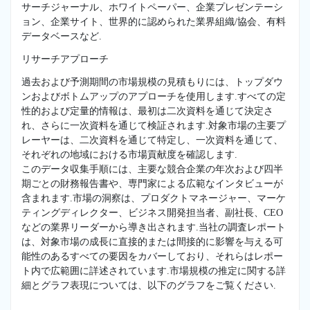
サーチジャーナル、ホワイトペーパー、企業プレゼンテーシ
ョン、企業サイト、世界的に認められた業界組織/協会、有料
データベースなど.
リサーチアプローチ
過去および予測期間の市場規模の見積もりには、トップダウ
ンおよびボトムアップのアプローチを使用します.すべての定
性的および定量的情報は、最初は二次資料を通じて決定さ
れ、さらに一次資料を通じて検証されます.対象市場の主要プ
レーヤーは、二次資料を通じて特定し、一次資料を通じて、
それぞれの地域における市場貢献度を確認します.
このデータ収集手順には、主要な競合企業の年次および四半
期ごとの財務報告書や、専門家による広範なインタビューが
含まれます.市場の洞察は、プロダクトマネージャー、マーケ
ティングディレクター、ビジネス開発担当者、副社長、CEO
などの業界リーダーから導き出されます.当社の調査レポート
は、対象市場の成長に直接的または間接的に影響を与える可
能性のあるすべての要因をカバーしており、それらはレポー
ト内で広範囲に詳述されています.市場規模の推定に関する詳
細とグラフ表現については、以下のグラフをご覧ください.