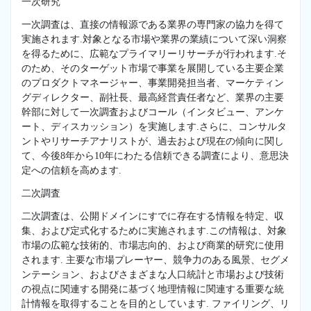
一次研究
一次調査は、直接の情報源である業界の専門家の協力を得て
実施されます.対象となる市場や業界の業績について深い洞察
を得るために、広範なプライマリーリサーチが行われます.そ
のため、そのターゲット市場で事業を展開している主要企業
のプロダクトマネージャー、事業開発担当者、マーケティン
グディレクター、副社長、最高経営責任者など、業界の主要
幹部に対して一次調査およびコール（インタビュー、アンケ
ート、ディスカッション）を実施します.さらに、コンサルタ
ントやリサーチアナリストが、過去および現在の傾向に関し
て、今後8年から10年にわたる信頼できる調査により、意思決
定への信頼を高めます.
二次調査
二次調査は、公開ドメインにすでに存在する情報を特定、収
集、および定式化するために実施されます.この情報は、対象
市場の広範な技術的、市場志向的、および商業的研究に使用
されます. 主要な市場プレーヤー、競争力のある風景、セグメ
ンテーション、およびさまざまな人口統計と市場および技術
の視点に関連する開発に基づく地理情報に関連する重要な統
計情報を取得することを目的としています. ファイリング、リ