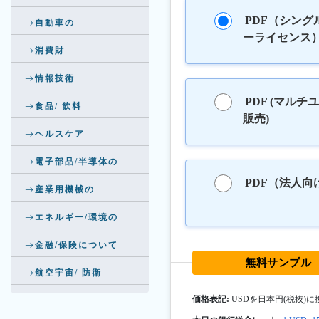
PDF（シング
自動車の
ーライセンス
消費財
情報技術
PDF (マルチ
食品/ 飲料
販売)
ヘルスケア
電子部品/半導体の
PDF（法人向
産業用機械の
エネルギー/環境の
金融/保険について
無料サンプル
航空宇宙/ 防衛
価格表記:
USDを日本円(税抜)に