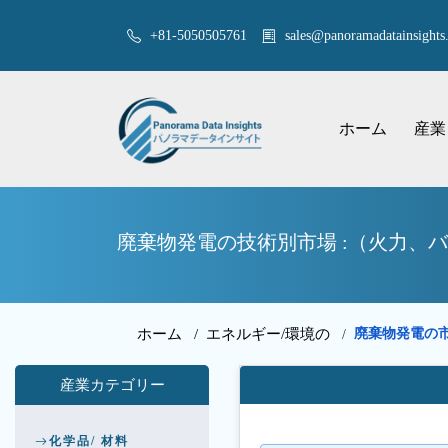
+81-5050505761
sales@panoramadatainsights.
ホーム
産業
廃棄物発電の技術別市場 :（火力、バ
ホーム /
エネルギー/環境の
廃棄物発電の
/
産業カテゴリー
化学品/ 材料