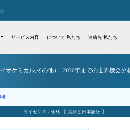
jp
サービス内容
について 私たち
連絡先 私たち
イオケミカル,その他）- 2030年までの世界機会
市場
ライセンス / 価格 【 英語と日本語版 】