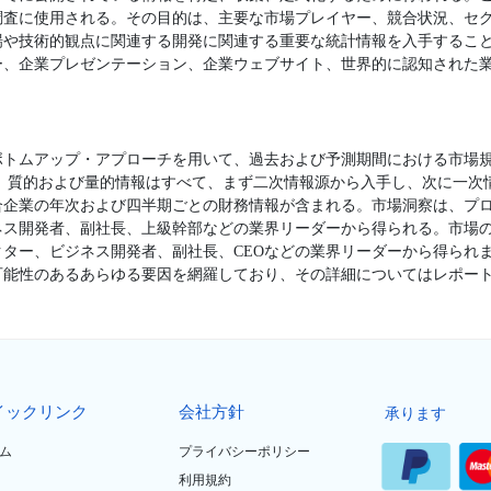
調査に使用される。その目的は、主要な市場プレイヤー、競合状況、セ
場や技術的観点に関連する開発に関連する重要な統計情報を入手するこ
ー、企業プレゼンテーション、企業ウェブサイト、世界的に認知された業
ボトムアップ・アプローチを用いて、過去および予測期間における市場
。 質的および量的情報はすべて、まず二次情報源から入手し、次に一次
合企業の年次および四半期ごとの財務情報が含まれる。市場洞察は、プ
ネス開発者、副社長、上級幹部などの業界リーダーから得られる。市場
ター、ビジネス開発者、副社長、CEOなどの業界リーダーから得られ
可能性のあるあらゆる要因を網羅しており、その詳細についてはレポー
イックリンク
会社方針
承ります
ム
プライバシーポリシー
利用規約