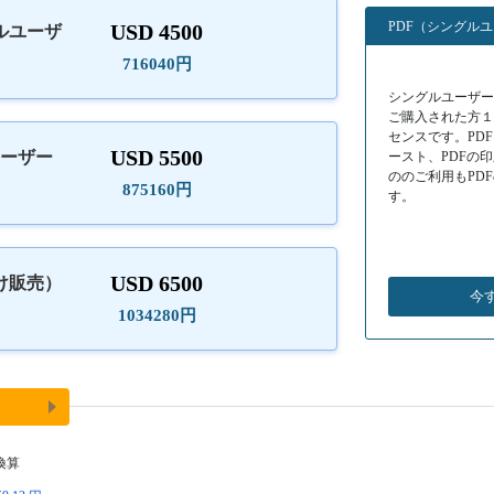
PDF（シングル
USD 4500
ルユーザ
）
716040円
シングルユーザーラ
ご購入された方
センスです。PD
USD 5500
ユーザー
ースト、PDFの
ののご利用もPD
875160円
す。
USD 6500
け販売）
今
1034280円
換算