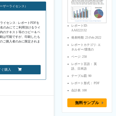
ユーザーライセンス）
イセンス : レポートPDFを
レポートID:
１名のみにてご利用頂けるライ
AA0222132
F内のテキスト等のコピー＆ペ
印刷は可能ですが、印刷したも
発表時期: 23-Feb-2022
Fのご購入者のみに限定されま
レポートカテゴリ: エ
ネルギー/環境の
ページ: 250
レポート言語： 英
語、日本語
すぐ購入
テーブル図: 90
レポート形式： PDF
合計表: 100
無料サンプル