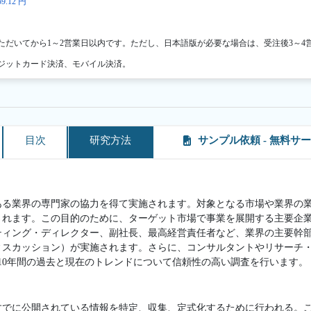
9.12 円
ただいてから1～2営業日以内です。ただし、日本語版が必要な場合は、受注後3～4
ジットカード決済、モバイル決済。
目次
研究方法
サンプル依頼 - 無料サ
ある業界の専門家の協力を得て実施されます。対象となる市場や業界の
されます。この目的のために、ターゲット市場で事業を展開する主要企
ティング・ディレクター、副社長、最高経営責任者など、業界の主要幹
ィスカッション）が実施されます。さらに、コンサルタントやリサーチ
10年間の過去と現在のトレンドについて信頼性の高い調査を行います。
すでに公開されている情報を特定、収集、定式化するために行われる。