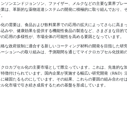
ョンソンエンドジョンソン、ファイザー、メルクなどの主要な業界プレ
企業は、革新的な薬物送達システムの開発に積極的に取り組んでおり、
す。
ル化の需要は、食品および飲料業界での応用の拡大によってさらに高ま
み込みや、健康効果を提供する機能性食品の製造など、さまざまな目的
での応用の多様性が、市場全体の可能性を高める要因となっています。
厳格な政府規制に適合する新しいコーティング材料の開発を目指した研究
ベーションへの取り組みは、予測期間を通じてマイクロカプセル化技術
イクロカプセル化の主要市場として際立っています。これは、先進的な
て特徴付けられています。国内企業が実施する幅広い研究開発（R&D）
らに確固たるものにしています。その結果、これらの要因の組み合わせ
セル化市場で引き続き成長するための基盤を形成しています。