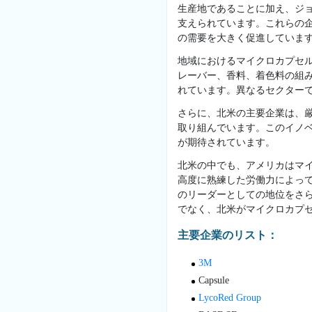
生産地であることに加え、ジ
支えられています。これらの
の需要を大きく促進していま
地域におけるマイクロカプセ
レーバー、香料、着色料の組
れています。異なるセクター
さらに、北米の主要企業は、
取り組んでいます。このイノ
が期待されています。
北米の中でも、アメリカはマ
高度に熟練した労働力によっ
のリーダーとしての地位をさ
でなく、北米がマイクロカプ
主要企業のリスト：
3M
Capsule
LycoRed Group