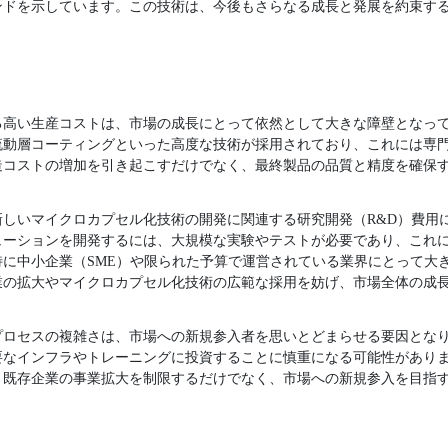
ンドを示しています。この技術は、今後もさらなる成長と発展を約束す
る高い生産コストは、市場の成長にとって依然として大きな障壁となっ
流動層コーティングといった高度な技術が採用されており、これには専
造コストの増加を引き起こすだけでなく、最終製品の品質と精度を確保
新しいマイクロカプセル化技術の開発に関連する研究開発（R&D）費用
ューションを開発するには、大規模な実験やテストが必要であり、これ
に中小企業（SME）や限られた予算で運営されている業界にとって大
業の拡大やマイクロカプセル化技術の広範な採用を妨げ、市場全体の成
プロセスの複雑さは、市場への新規参入者を思いとどまらせる要因とな
要なインフラやトレーニングに投資することに慎重になる可能性があり
、既存企業の事業拡大を制限するだけでなく、市場への新規参入を目指