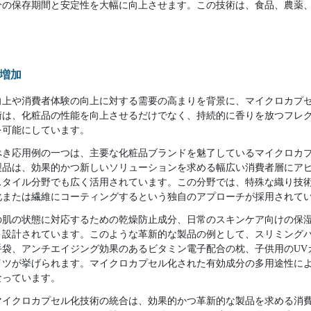
分の保存期間と安定性を大幅に向上させます。この技術は、食品、農薬
。
増加
向上や消費者体験の向上に対する需要の高まりを背景に、マイクロカプ
術は、化粧品の性能を向上させるだけでなく、持続的に香りを放つフレ
を可能にしています。
べき応用例の一つは、主要な化粧品ブランドを魅了しているマイクロカ
製品は、効果的かつ新しいソリューションを求める幅広い消費者層にア
スタイル分野でも広く活用されています。この分野では、特殊な織り技
化または繊維にコーティングするという独自のアプローチが採用されて
の肌の状態に対応するための乾燥防止成分、日常のスキンケア向けの保
う設計されています。このような革新的な製品の例として、スリミング
袋、アンチエイジング効果のあるビタミン電子配合の枕、子供用のUV
イツが挙げられます。マイクロカプセル化された有効成分の多用途性に
なっています。
マイクロカプセル化技術の統合は、効果的かつ革新的な製品を求める消