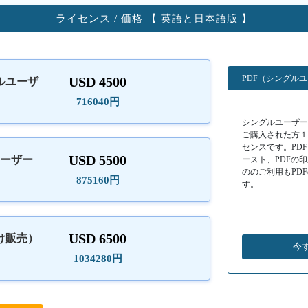
ライセンス / 価格 【 英語と日本語版 】
PDF（シングル
USD 4500
ルユーザ
）
716040円
シングルユーザーラ
ご購入された方
センスです。PD
USD 5500
ユーザー
ースト、PDFの
ののご利用もPD
875160円
す。
USD 6500
け販売）
今
1034280円