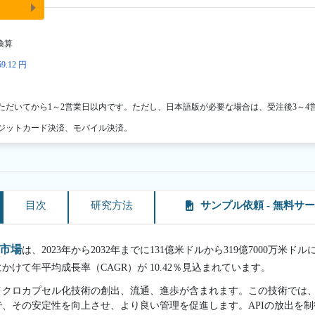
換算
9.12 円
ただいてから1～2営業日以内です。ただし、日本語版が必要な場合は、受注後3～4
ジットカード決済、モバイル決済。
目次
研究方法
サンプル依頼 - 無料サ
市場
は、2023年から2032年までに131億米ドルから319億7000万米
間にかけて年平均成長率（CAGR）が 10.42％見込まれています。
クロカプセル化技術の創出、流通、進歩が含まれます。この技術では、
、その安定性を向上させ、より良い管理を促進します。APIの放出を