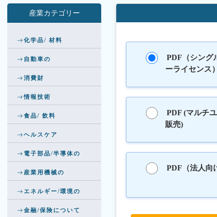
産業カテゴリー
化学品/ 材料
PDF（シング
自動車の
ーライセンス
消費財
情報技術
PDF (マルチ
食品/ 飲料
販売)
ヘルスケア
電子部品/半導体の
PDF（法人向
産業用機械の
エネルギー/環境の
金融/保険について