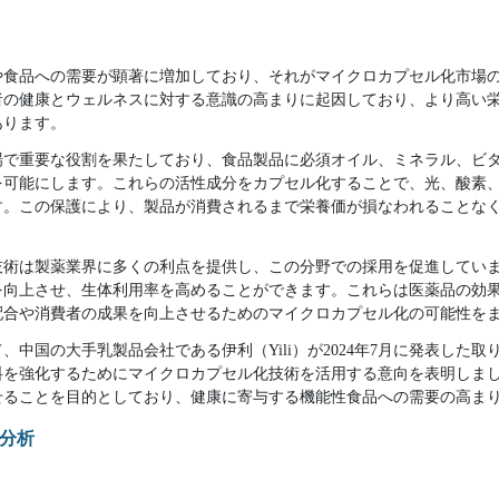
や食品への需要が顕著に増加しており、それがマイクロカプセル化市場
者の健康とウェルネスに対する意識の高まりに起因しており、より高い
あります。
場で重要な役割を果たしており、食品製品に必須オイル、ミネラル、ビ
を可能にします。これらの活性成分をカプセル化することで、光、酸素
す。この保護により、製品が消費されるまで栄養価が損なわれることな
技術は製薬業界に多くの利点を提供し、この分野での採用を促進してい
を向上させ、生体利用率を高めることができます。これらは医薬品の効
配合や消費者の成果を向上させるためのマイクロカプセル化の可能性を
、中国の大手乳製品会社である伊利（Yili）が2024年7月に発表した
料を強化するためにマイクロカプセル化技術を活用する意向を表明しま
せることを目的としており、健康に寄与する機能性食品への需要の高ま
分析