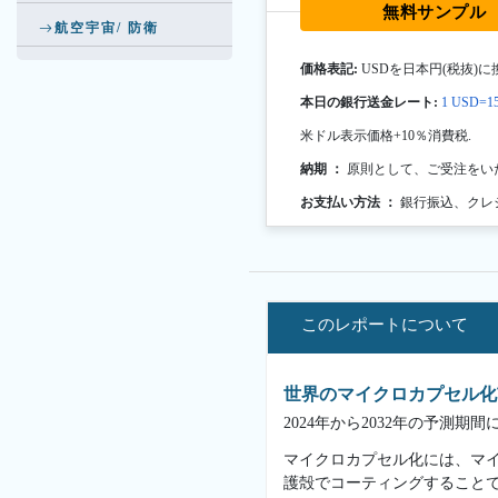
無料サンプル
航空宇宙/ 防衛
価格表記:
USDを日本円(税抜)に
本日の銀行送金レート:
1 USD=15
米ドル表示価格+10％消費税.
納期 ：
原則として、ご受注をい
お支払い方法 ：
銀行振込、クレ
このレポートについて
世界のマイクロカプセル化
2024年から2032年の予測期
マイクロカプセル化には、マイ
護殻でコーティングすることで