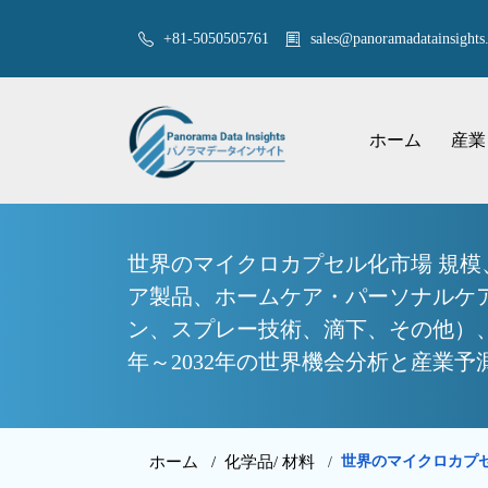
+81-5050505761
sales@panoramadatainsights.
ホーム
産業
世界のマイクロカプセル化市場 規
ア製品、ホームケア・パーソナルケ
ン、スプレー技術、滴下、その他）、
年～2032年の世界機会分析と産業予
ホーム /
化学品/ 材料
世界のマイクロカプ
/