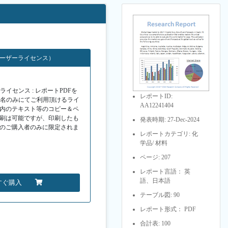
ユーザーライセンス）
イセンス : レポートPDFを
レポートID:
１名のみにてご利用頂けるライ
AA12241404
F内のテキスト等のコピー＆ペ
印刷は可能ですが、印刷したも
発表時期: 27-Dec-2024
Fのご購入者のみに限定されま
レポートカテゴリ: 化
学品/ 材料
ページ: 207
レポート言語： 英
語、日本語
すぐ購入
テーブル図: 90
レポート形式： PDF
合計表: 100