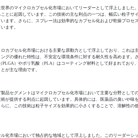
トは世界のマイクロカプセル化市場においてリーダーとして浮上しました
ることに起因しています。この技術の主な利点の一つは、幅広い粒子サ
ています。さらに、スプレー法は効率的なカプセル化および乾燥プロセ
ています。
クロカプセル化市場における主要な原動力として浮上しており、これは
ィングの優れた特性は、不安定な環境条件に対する耐久性を高めます。
（PLGA）やポリ乳酸（PLA）はコーティング材料として好まれており
ことが主な理由です。
ケア製品セグメントはマイクロカプセル化市場において主要な分野として
技術が提供する利点に起因しています。具体的には、医薬品の臭いや味
さらに、この技術は粒子サイズを効果的に小さくすることで、溶解性の
。
プセル化市場において独占的な地域として浮上しました。このリーダーシ