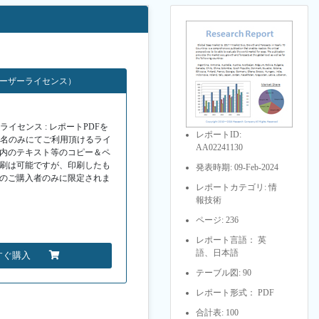
ユーザーライセンス）
イセンス : レポートPDFを
レポートID:
１名のみにてご利用頂けるライ
AA02241130
F内のテキスト等のコピー＆ペ
印刷は可能ですが、印刷したも
発表時期: 09-Feb-2024
Fのご購入者のみに限定されま
レポートカテゴリ: 情
報技術
ページ: 236
レポート言語： 英
語、日本語
すぐ購入
テーブル図: 90
レポート形式： PDF
合計表: 100