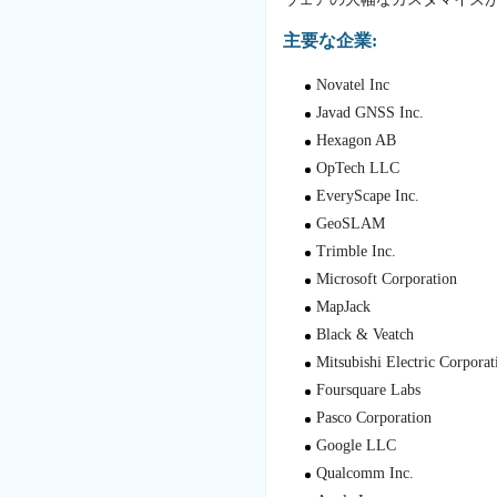
主要な企業:
Novatel Inc
Javad GNSS Inc.
Hexagon AB
OpTech LLC
EveryScape Inc.
GeoSLAM
Trimble Inc.
Microsoft Corporation
MapJack
Black & Veatch
Mitsubishi Electric Corporat
Foursquare Labs
Pasco Corporation
Google LLC
Qualcomm Inc.