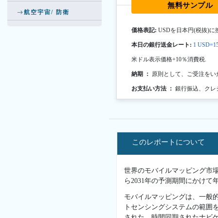
無料サンプル
航空宇宙/ 防衛
価格表記:
USDを日本円(税抜)に
本日の銀行送金レート:
1 USD=15
米ドル表示価格+10％消費税.
納期 ：
原則として、ご受注をい
お支払い方法 ：
銀行振込、クレ
このレポートについて
世界のモバイルマッピング市場は、
ら2031年の予測期間にかけて
モバイルマッピングは、一般的
トセンシングシステムの範囲
された、時間同期されたナビ