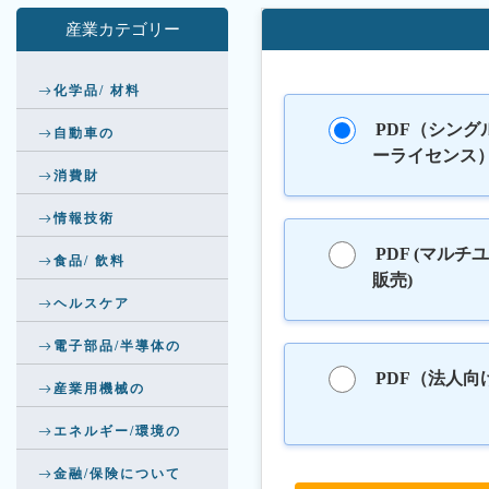
産業カテゴリー
化学品/ 材料
PDF（シング
自動車の
ーライセンス
消費財
情報技術
PDF (マルチ
食品/ 飲料
販売)
ヘルスケア
電子部品/半導体の
PDF（法人向
産業用機械の
エネルギー/環境の
金融/保険について