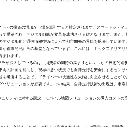
クトへの投資の増加が市場を牽引すると推定されます。スマートシティ
って構築され、デジタル戦略が変革を成功させる鍵となります。また、
のデジタル化と通信情報技術によって都市開発の景観を拡張しています
タが都市開発計画の基盤となっています。これには、ミックスドリアリ
含まれます。
フラが拡大しているのは、消費者の期待の高まりといくつかの技術的進
車両の計画を補助し、視界の悪い状況でも自律走行を安全にするセンサ
題を考慮することで、ドライバーの快適性を大幅に向上させることがで
グソリューションが必要です。その結果、自律走行技術の出現は、市場
キュリティに対する懸念、モバイル地図ソリューションの導入コストの