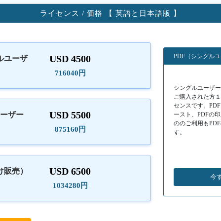
ライセンス / 価格 【 英語と日本語版 】
PDF（シングル
USD 4500
ルユーザ
）
716040円
シングルユーザーラ
ご購入された方
センスです。PD
USD 5500
ユーザー
ースト、PDFの
ののご利用もPD
875160円
す。
USD 6500
け販売）
今
1034280円