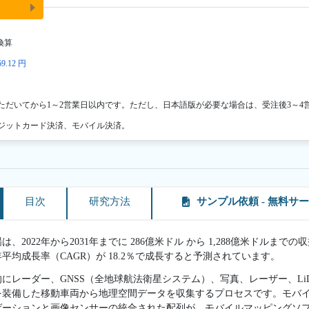
換算
9.12 円
ただいてから1～2営業日以内です。ただし、日本語版が必要な場合は、受注後3～4
ジットカード決済、モバイル決済。
目次
研究方法
サンプル依頼 - 無料サ
2022年から2031年までに 286億米ドル から 1,288億米ドルまでの
年平均成長率（CAGR）が 18.2％で成長すると予測されています。
にレーダー、GNSS（全地球航法衛星システム）、写真、レーザー、Li
を装備した移動車両から地理空間データを収集するプロセスです。モバ
ゲーションと画像センサーの統合された配列が、モバイルマッピングソ