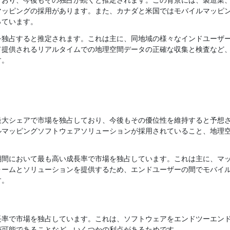
ており、今後もその独占が続くと推定されます。この背景には、製造業
マッピングの採用があります。また、カナダと米国ではモバイルマッピ
っています。
を独占すると推定されます。これは主に、同地域の様々なインドユーザ
て提供されるリアルタイムでの地理空間データの正確な収集と検査など
す。
最大シェアで市場を独占しており、今後もその優位性を維持すると予想
ルマッピングソフトウェアソリューションが採用されていること、地理
期間において最も高い成長率で市場を独占しています。これは主に、マ
ォームとソリューションを提供するため、エンドユーザーの間でモバイ
す。
長率で市場を独占しています。これは、ソフトウェアをエンドツーエン
が可能であることなど、いくつかの利点があるためです。