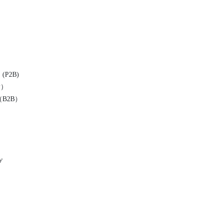
P2B)
P）
B2B）
プ