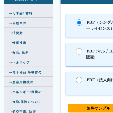
化学品/ 材料
PDF（シング
自動車の
ーライセンス
消費財
情報技術
PDF (マルチ
食品/ 飲料
販売)
ヘルスケア
電子部品/半導体の
PDF（法人向
産業用機械の
エネルギー/環境の
金融/保険について
無料サンプル
航空宇宙/ 防衛