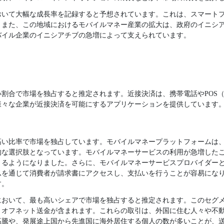
おいて大幅な成長率を記録すると予想されています。これは、スマート
。また、この地域におけるモバイルマネー産業の拡大は、政府のイニシ
バイル企業のイニシアチブの急増によって支えられています。
割合で市場を独占すると推定されます。近接決済は、携帯電話やPOS
様々な企業が近接決済を可能にするアプリケーションを提供しています
高い比率で市場を独占しています。モバイルマネープラットフォームは
的な選択肢となっています。モバイルマネーサービスの利用が急増した
きるようになりました。さらに、モバイルマネーサービスプロバイダー
ムを通じて消費者が請求書にアクセスし、支払いを行うことが容易にな
す。
において、最も高いシェアで市場を独占すると推定されます。このセグ
、オフネット送金が含まれます。これらの取引は、外国に住む人々や不
高騰や、発展途上国から先進国に海外居住する個人の数が多いことが、