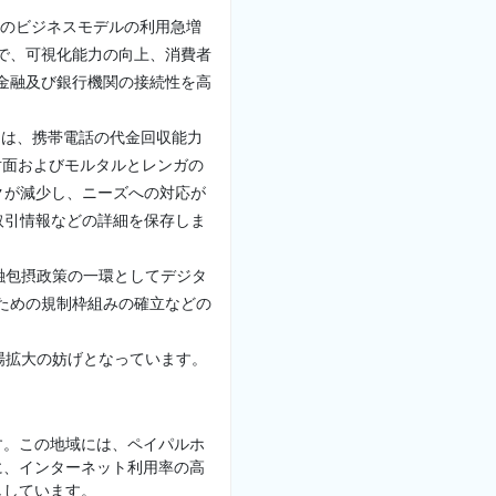
スのビジネスモデルの利用急増
で、可視化能力の向上、消費者
金融及び銀行機関の接続性を高
Sは、携帯電話の代金回収能力
対面およびモルタルとレンガの
クが減少し、ニーズへの対応が
取引情報などの詳細を保存しま
融包摂政策の一環としてデジタ
ための規制枠組みの確立などの
場拡大の妨げとなっています。
す。この地域には、ペイパルホ
に、インターネット利用率の高
ししています。