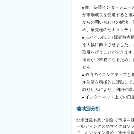
統一決済インターフェー
が市場成長を促進すると推
からの問い合わせの解決、
め、最先端のセキュリティ
モバイルPOS（販売時点
を大幅に向上させました。
取引を行うことができます
迅速かつ容易になるため、
せん。
政府のイニシアティブと
ル決済を積極的に奨励して
取り組みにより、利用や導
インターネット上での口
地域別分析
北米は最も高い割合で市場を
ールディングスやマイクロソ
さ、オンライン決済、電子商