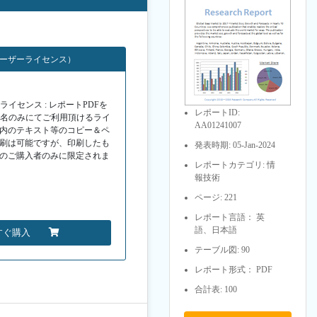
ユーザーライセンス）
イセンス : レポートPDFを
レポートID:
１名のみにてご利用頂けるライ
AA01241007
F内のテキスト等のコピー＆ペ
印刷は可能ですが、印刷したも
発表時期: 05-Jan-2024
Fのご購入者のみに限定されま
レポートカテゴリ: 情
報技術
ページ: 221
レポート言語： 英
語、日本語
すぐ購入
テーブル図: 90
レポート形式： PDF
合計表: 100