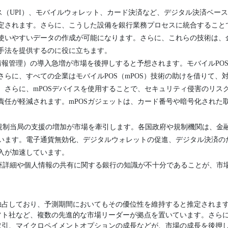
ス（UPI）、モバイルウォレット、カード決済など、デジタル決済ベー
定されます。さらに、こうした設備を銀行業務プロセスに統合すること
使いやすいデータの作成が可能になります。さらに、これらの技術は、
手法を提供するのに役に立ちます。
情報管理）の導入急増が市場を後押しすると予想されます。モバイルPO
さらに、すべての企業はモバイルPOS（mPOS）技術の助けを借りて、
。さらに、mPOSデバイスを使用することで、セキュリティ侵害のリス
責任が軽減されます。mPOSガジェットは、カード番号や暗号化された
規制当局の支援の増加が市場を牽引します。各国政府や規制機関は、金
います。電子通貨無効化、デジタルウォレットの促進、デジタル決済の
入が加速しています。
座詳細や個人情報の共有に関する銀行の知識が不十分であることが、市
独占しており、予測期間においてもその優位性を維持すると推定されま
フト社など、複数の先進的な市場リーダーが拠点を置いています。さら
取引、マイクロペイメントオプションの成長などが、市場の成長を後押