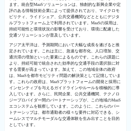
ます。統合型MaaSソリューションは、独創的な新興企業や定
評のある情報技術企業によって提供されており、マイクロモ
ビリティ、ライドシェア、公共交通機関などとともにデジタ
ルプラットフォーム上で利用されています。MaaSの採用は、
持続可能性と環境状況の影響を受けており、環境に配慮した
交通ソリューションが普及しています。
アジア太平洋は、予測期間において大幅な成長を遂げると推
定されています。これは主に、急速な都市化、人口増加、交
通渋滞の増加といった要素によるものです。これらの課題に
より、持続可能で統合された効率的な交通手段の選択肢に対
する需要が高まっています。加えて、この地域全体の政府
は、MaaSを都市モビリティ問題の解決策として記憶していま
す。これらの政府は、MaaSプラットフォームの開発と採用に
インセンティブを与えるガイドラインやルールを積極的に導
入しています。さらに、民間企業、公共交通機関、テクノロ
ジープロバイダー間のパートナーシップが、この地域のMaaS
エコシステムを観察しています。このように、これらのパー
トナーシップは、都市通勤者の様々な要件に対応できる、シ
ームレスでマルチモーダルな交通体験を生み出すことを目的
としています。