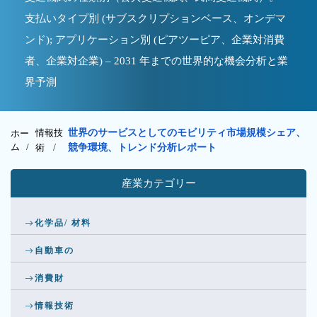
支払いタイプ別 (サブスクリプションベース、オンデマ
ンド); アプリケーション別 (ピアツーピア、企業対消費
者、企業対企業) – 2031 年までの世界的な機会分析と業
界予測
情報技
世界のサービスとしてのモビリティ市場規模シェア、
ホー
ム /
術
/
競争環境、トレンド分析レポート
産業カテゴリー
化学品/ 材料
自動車の
消費財
情報技術