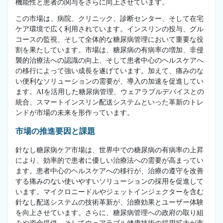
機能性と患者の関与をさらに向上させています。
この市場は、病院、クリニック、診断センター、そして在宅
ケア環境で広く利用されています。インスリンの投与、グル
コースの監視、そして全体的な糖尿病管理において重要な役
割を果たしています。市場は、糖尿病の有病率の増加、非侵
襲的治療法への認識の向上、そして患者中心のヘルスケアへ
の移行によって強い成長を遂げています。加えて、痛みのな
い便利なソリューションの需要が、導入の加速を促進してい
ます。AIを活用した糖尿病管理、ウェアラブルデバイスとの
統合、スマートインスリン配送システムといった革新のトレ
ンドが市場の未来を形作っています。
市場の推進要因と課題
針なし糖尿病ケア市場は、世界中での糖尿病の有病率の上昇
により、効率的で患者に優しい治療法への需要が高まってい
ます。患者中心のヘルスケアへの移行が、治療の遵守を改善
する痛みのない使いやすいソリューションの採用を促進して
います。マイクロニードルやジェットインジェクターを含む
針なし配送システムの技術革新が、治療効果とユーザー体験
を向上させています。さらに、糖尿病管理への政府の取り組