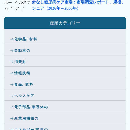
ヘルスケ
針なし糖尿病ケア市場：市場調査レポート、規模、
ホー
ム /
ア
/
シェア（2026年～2036年）
産業カテゴリー
化学品/ 材料
自動車の
消費財
情報技術
食品/ 飲料
ヘルスケア
電子部品/半導体の
産業用機械の
エネルギー/環境の