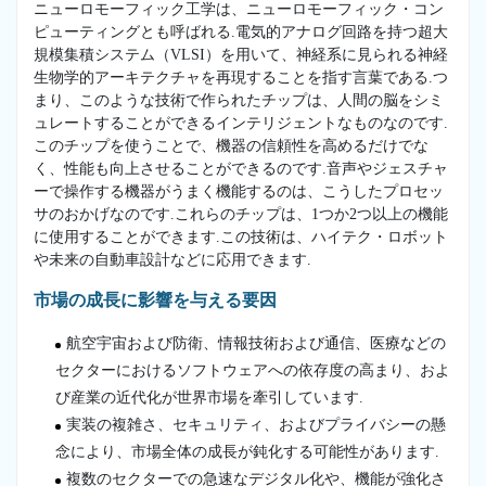
ニューロモーフィック工学は、ニューロモーフィック・コン
ピューティングとも呼ばれる.電気的アナログ回路を持つ超大
規模集積システム（VLSI）を用いて、神経系に見られる神経
生物学的アーキテクチャを再現することを指す言葉である.つ
まり、このような技術で作られたチップは、人間の脳をシミ
ュレートすることができるインテリジェントなものなのです.
このチップを使うことで、機器の信頼性を高めるだけでな
く、性能も向上させることができるのです.音声やジェスチャ
ーで操作する機器がうまく機能するのは、こうしたプロセッ
サのおかげなのです.これらのチップは、1つか2つ以上の機能
に使用することができます.この技術は、ハイテク・ロボット
や未来の自動車設計などに応用できます.
市場の成長に影響を与える要因
航空宇宙および防衛、情報技術および通信、医療などの
セクターにおけるソフトウェアへの依存度の高まり、およ
び産業の近代化が世界市場を牽引しています.
実装の複雑さ、セキュリティ、およびプライバシーの懸
念により、市場全体の成長が鈍化する可能性があります.
複数のセクターでの急速なデジタル化や、機能が強化さ