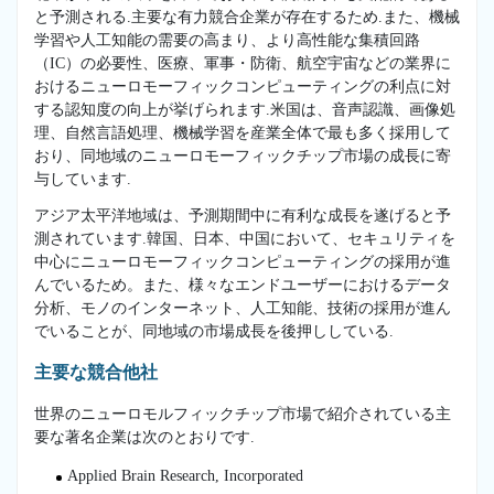
と予測される.主要な有力競合企業が存在するため.また、機械
学習や人工知能の需要の高まり、より高性能な集積回路
（IC）の必要性、医療、軍事・防衛、航空宇宙などの業界に
おけるニューロモーフィックコンピューティングの利点に対
する認知度の向上が挙げられます.米国は、音声認識、画像処
理、自然言語処理、機械学習を産業全体で最も多く採用して
おり、同地域のニューロモーフィックチップ市場の成長に寄
与しています.
アジア太平洋地域は、予測期間中に有利な成長を遂げると予
測されています.韓国、日本、中国において、セキュリティを
中心にニューロモーフィックコンピューティングの採用が進
んでいるため。また、様々なエンドユーザーにおけるデータ
分析、モノのインターネット、人工知能、技術の採用が進ん
でいることが、同地域の市場成長を後押ししている.
主要な競合他社
世界のニューロモルフィックチップ市場で紹介されている主
要な著名企業は次のとおりです.
Applied Brain Research, Incorporated