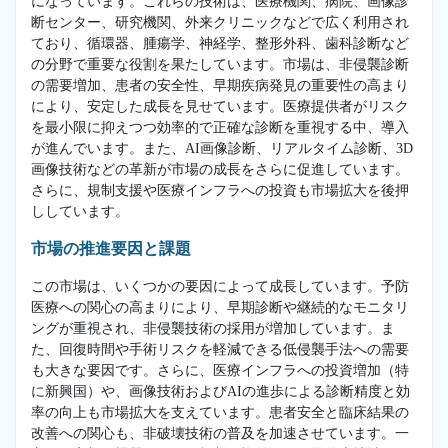
になっています。これらの技術は、医療機関、病院、画像診
断センター、研究機関、外来クリニックなどで広く利用され
ており、循環器、腫瘍学、神経学、整形外科、歯科診断など
の分野で重要な役割を果たしています。市場は、非侵襲診断
の需要増加、患者の安全性、早期疾病発見の重要性の高まり
により、安定した成長を見せています。医療提供者がリスク
を最小限に抑えつつ効率的で正確な診断を重視する中、導入
が進んでいます。また、AI画像診断、リアルタイム診断、3D
画像技術などの革新が市場の成長をさらに促進しています。
さらに、規制支援や医療インフラへの投資も市場拡大を後押
ししています。
市場の推進要因と課題
この市場は、いくつかの要因によって成長しています。予防
医療への関心の高まりにより、早期診断や継続的なモニタリ
ングが重視され、非侵襲技術の採用が増加しています。ま
た、回復時間や手術リスクを軽減できる低侵襲手法への需要
も大きな要因です。さらに、医療インフラへの投資増加（特
に新興国）や、画像技術およびAIの進歩による診断精度と効
率の向上も市場拡大を支えています。患者安全と臨床結果の
改善への関心も、非破壊技術の普及を加速させています。一