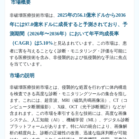
市場概要
2025年の56.1億米ドルから2036
非破壊医療技術市場は、
年には97.0億米ドルに成長すると予測されており、予
測期間（2026年〜2036年）において年平均成長率
（CAGR）は5.10%
と見込まれています。この市場は、患
者に害を与えることなく診断・モニタリング・評価を可能に
する医療技術を含み、非侵襲的および低侵襲的な手法に焦点
を当てています。
市場の説明
非破壊医療技術市場とは、侵襲的な処置を行わずに体内構造
を検査できる高度な診断・モニタリングツールの集合を指し
ます。これには、超音波、MRI（磁気共鳴画像法）、CT（コ
ンピュータ断層撮影）、X線、OCT（光干渉断層計）などが
含まれます。この市場を牽引する主な技術には、高度な画像
システム、人工知能（AI）、機械学習（ML）、デジタル診断
プラットフォームがあります。特にAIの統合により、画像解
析の精度向上、診断の正確性の改善、迅速な臨床判断が可能