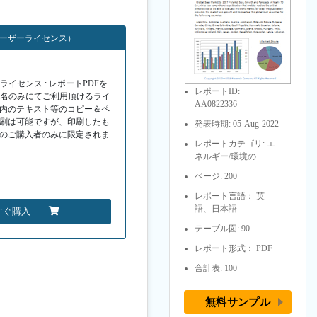
ユーザーライセンス）
イセンス : レポートPDFを
レポートID:
１名のみにてご利用頂けるライ
AA0822336
F内のテキスト等のコピー＆ペ
印刷は可能ですが、印刷したも
発表時期: 05-Aug-2022
Fのご購入者のみに限定されま
レポートカテゴリ: エ
ネルギー/環境の
ページ: 200
レポート言語： 英
語、日本語
すぐ購入
テーブル図: 90
レポート形式： PDF
合計表: 100
無料サンプル