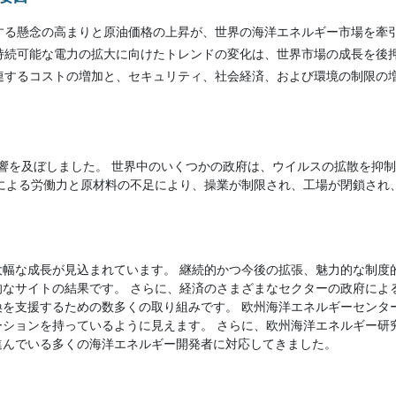
する懸念の高まりと原油価格の上昇が、世界の海洋エネルギー市場を牽
持続可能な電力の拡大に向けたトレンドの変化は、世界市場の成長を後
連するコストの増加と、セキュリティ、社会経済、および環境の制限の
。
に悪影響を及ぼしました。 世界中のいくつかの政府は、ウイルスの拡散を抑
乱による労働力と原材料の不足により、操業が制限され、工場が閉鎖され
大幅な成長が見込まれています。 継続的かつ今後の拡張、魅力的な制度
的なサイトの結果です。 さらに、経済のさまざまなセクターの政府によ
換を支援するための数多くの取り組みです。 欧州海洋エネルギーセンタ
ーションを持っているように見えます。 さらに、欧州海洋エネルギー研
進んでいる多くの海洋エネルギー開発者に対応してきました。