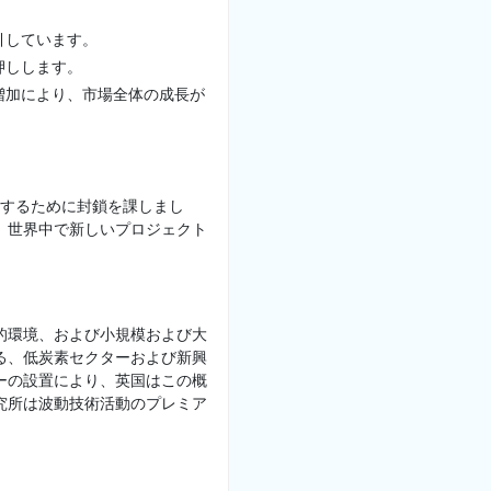
引しています。
押しします。
増加により、市場全体の成長が
制するために封鎖を課しまし
、世界中で新しいプロジェクト
的環境、および小規模および大
る、低炭素セクターおよび新興
ーの設置により、英国はこの概
究所は波動技術活動のプレミア