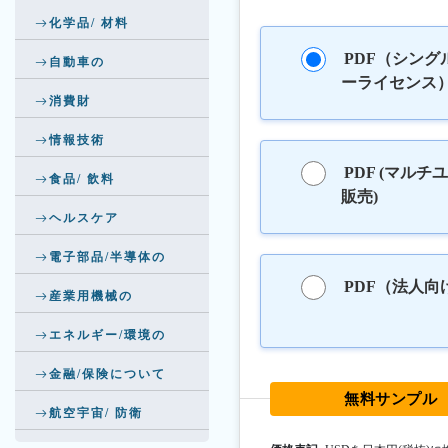
化学品/ 材料
PDF（シング
自動車の
ーライセンス
消費財
情報技術
PDF (マルチ
食品/ 飲料
販売)
ヘルスケア
電子部品/半導体の
PDF（法人向
産業用機械の
エネルギー/環境の
金融/保険について
無料サンプル
航空宇宙/ 防衛