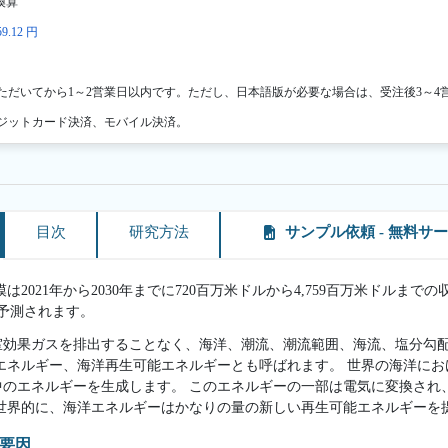
換算
9.12 円
ただいてから1～2営業日以内です。ただし、日本語版が必要な場合は、受注後3～4
ジットカード決済、モバイル決済。
目次
研究方法
サンプル依頼 - 無料サ
2021年から2030年までに720百万米ドルから4,759百万米ドルまで
と予測されます。
室効果ガスを排出することなく、海洋、潮流、潮流範囲、海流、塩分勾
エネルギー、海洋再生可能エネルギーとも呼ばれます。 世界の海洋にお
中のエネルギーを生成します。 このエネルギーの一部は電気に変換され
 世界的に、海洋エネルギーはかなりの量の新しい再生可能エネルギーを
要因