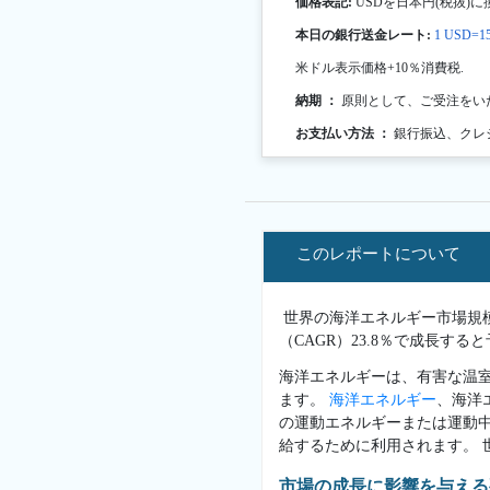
価格表記:
USDを日本円(税抜)に
本日の銀行送金レート:
1 USD=15
米ドル表示価格+10％消費税.
納期 ：
原則として、ご受注をい
お支払い方法 ：
銀行振込、クレ
このレポートについて
世界の海洋エネルギー市場規模は
（CAGR）23.8％で成長する
海洋エネルギーは、有害な温
ます。
海洋エネルギー
、海洋
の運動エネルギーまたは運動
給するために利用されます。
市場の成長に影響を与える