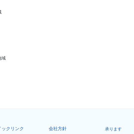
域
）
地域
イックリンク
会社方針
承ります