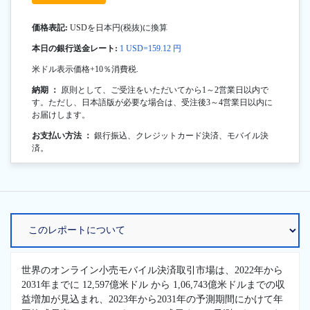
価格表記:
USDを日本円(税抜)に換算
本日の銀行送金レート:
1 USD=159.12 円
米ドル表示価格+10％消費税.
納期 ：
原則として、ご受注をいただいてから1～2営業日以内で
す。ただし、日本語版が必要な場合は、受注後3～4営業日以内に
お届けします。
お支払い方法 ：
銀行振込、クレジットカード決済、モバイル決
済。
世界のオンライン小売モバイル決済取引市場は、2022年から
2031年までに 12,597億米ドル から 1,06,743億米ドルまでの収
益増加が見込まれ、2023年から2031年の予測期間にかけて年