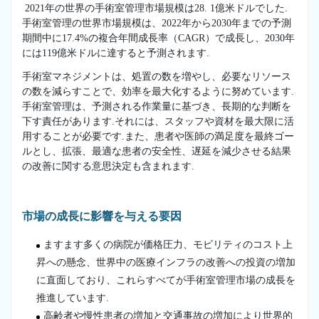
2021年の世界の手術室管理市場規模は28. 1億米ドルでした.
手術室管理の世界市場規模は、2022年から2030年までの予測
期間中に17.4%の複合年間成長率（CAGR）で成長し、2030年
には119億米ドルに達すると予測されます.
手術室マネジメントは、処置の数を増やし、必要なリソース
の数を減らすことで、効率を最大化するように努めています.
手術室管理は、予測される作業量に基づき、長期的な判断を
下す責任があります.それには、スタッフや資材を最大限に活
用することが必要です.また、患者や医師の満足度を最終ゴー
ルとし、拡張、最適な患者の安全性、遅延を減少させる結果
の改善に関する意思決定も含まれます.
市場の成長に影響を与える要因
ますます多くの病院が価格圧力、モビリティのコスト上
昇への懸念、世界中の医療インフラの改善への投資の増加
に直面しており、これらすべてが手術室管理市場の成長を
推進しています.
高齢者や慢性患者の増加と交通事故の増加により世界的