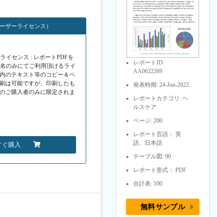
ユーザーライセンス）
イセンス : レポートPDFを
レポートID:
１名のみにてご利用頂けるライ
AA0622269
F内のテキスト等のコピー＆ペ
印刷は可能ですが、印刷したも
発表時期: 24-Jun-2022
Fのご購入者のみに限定されま
レポートカテゴリ: ヘ
ルスケア
ページ: 200
レポート言語： 英
語、日本語
すぐ購入
テーブル図: 90
レポート形式： PDF
合計表: 100
無料サンプル