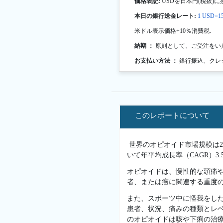
価格表記:
USDを日本円(税抜)に
本日の銀行送金レート:
1 USD=15
米ドル表示価格+10％消費税.
納期 ：
原則として、ご受注をい
お支払い方法 ：
銀行振込、クレ
このレポートについて
世界のオピオイド市場規模は202
いて年平均成長率（CAGR）3
オピオイドは、慢性的な頭痛
者、または癌に関連する重度
また、スポーツ中に怪我をした
患者、状況、痛みの種類とレ
のオピオイドは咳や下痢の治