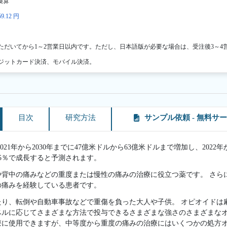
換算
9.12 円
ただいてから1～2営業日以内です。ただし、日本語版が必要な場合は、受注後3～4
ジットカード決済、モバイル決済。
目次
研究方法
サンプル依頼 - 無料サ
1年から2030年までに47億米ドルから63億米ドルまで増加し、2022年
.5％で成長すると予測されます。
や背中の痛みなどの重度または慢性の痛みの治療に役立つ薬です。 さら
の痛みを経験している患者です。
り、転倒や自動車事故などで重傷を負った大人や子供。 オピオイドは
ベルに応じてさまざまな方法で投与できるさまざまな強さのさまざまなオ
療に使用できますが、中等度から重度の痛みの治療にはいくつかの処方