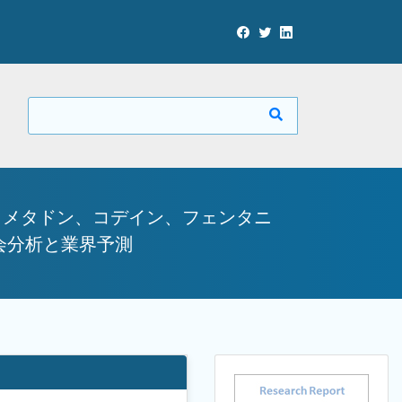
（メタドン、コデイン、フェンタニ
会分析と業界予測