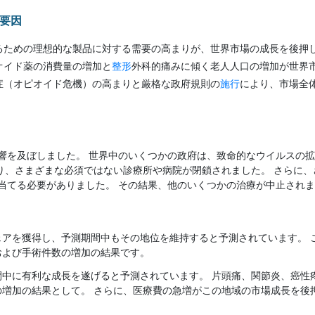
要因
るための理想的な製品に対する需要の高まりが、世界市場の成長を後押
オイド薬の消費量の増加と
整形
外科的痛みに傾く老人人口の増加が世界
症（オピオイド危機）の高まりと厳格な政府規則の
施行
により、市場全
に悪影響を及ぼしました。 世界中のいくつかの政府は、致命的なウイルスの
り、さまざまな必須ではない診療所や病院が閉鎖されました。 さらに
焦点を当てる必要がありました。 その結果、他のいくつかの治療が中止され
シェアを獲得し、予測期間中もその地位を維持すると予測されています。
および手術件数の増加の結果です。
間中に有利な成長を遂げると予測されています。 片頭痛、関節炎、癌性
の増加の結果として。 さらに、医療費の急増がこの地域の市場成長を後