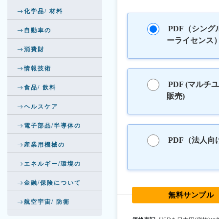
化学品/ 材料
PDF（シング
自動車の
ーライセンス
消費財
情報技術
PDF (マルチ
食品/ 飲料
販売)
ヘルスケア
電子部品/半導体の
PDF（法人向
産業用機械の
エネルギー/環境の
金融/保険について
無料サンプル
航空宇宙/ 防衛