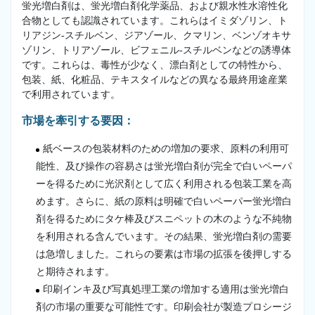
蛍光増白剤は、蛍光増白剤化学薬品、および親水性水溶性化
合物としても認識されています。これらはイミダゾリン、ト
リアジン-スチルベン、ジアゾール、クマリン、ベンゾオキサ
ゾリン、トリアゾール、ビフェニル-スチルベンなどの誘導体
です。これらは、毒性が少なく、漂白剤としての特性から、
包装、紙、化粧品、テキスタイルなどの異なる最終用途産業
で利用されています。
市場を牽引する要因：
紙ベースの包装材料のための増加の要求、原料の利用可
能性、及び操作の容易さは蛍光増白剤が完全で白いペーパ
ーを得るために光沢剤として広く利用される包装工業を高
めます。さらに、紙の原料は明確で白いペーパー蛍光増白
剤を得るためにタケ棒及びスニペットの木のような不純物
を利用される含んでいます。その結果、蛍光増白剤の需要
は急増しました。これらの要素は市場の拡張を後押しする
と期待されます。
印刷インキ及び写真処理工業の増加する適用は蛍光増白
剤の市場の重要な可能性です。印刷会社が製造プロシージ