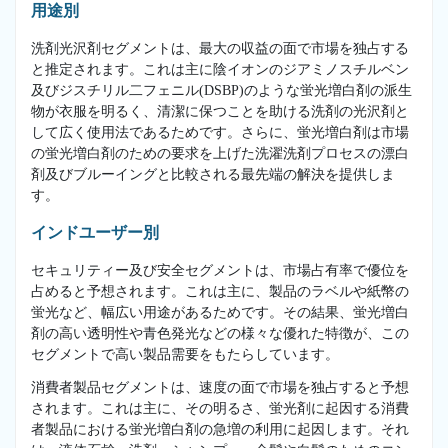
用途別
洗剤光沢剤セグメントは、最大の収益の面で市場を独占する
と推定されます。これは主に陰イオンのジアミノスチルベン
及びジスチリル二フェニル(DSBP)のような蛍光増白剤の派生
物が衣服を明るく、清潔に保つことを助ける洗剤の光沢剤と
して広く使用法であるためです。さらに、蛍光増白剤は市場
の蛍光増白剤のための要求を上げた洗濯洗剤プロセスの漂白
剤及びブルーイングと比較される最先端の解決を提供しま
す。
インドユーザー別
セキュリティー及び安全セグメントは、市場占有率で優位を
占めると予想されます。これは主に、製品のラベルや紙幣の
蛍光など、幅広い用途があるためです。その結果、蛍光増白
剤の高い透明性や青色発光などの様々な優れた特徴が、この
セグメントで高い製品需要をもたらしています。
消費者製品セグメントは、速度の面で市場を独占すると予想
されます。これは主に、その明るさ、蛍光剤に起因する消費
者製品における蛍光増白剤の急増の利用に起因します。それ