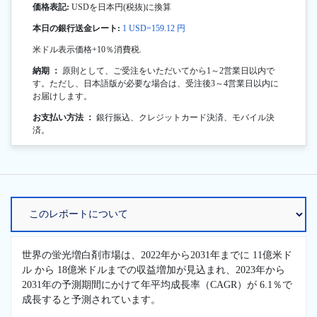
価格表記:
USDを日本円(税抜)に換算
本日の銀行送金レート:
1 USD=159.12 円
米ドル表示価格+10％消費税.
納期 ：
原則として、ご受注をいただいてから1～2営業日以内で
す。ただし、日本語版が必要な場合は、受注後3～4営業日以内に
お届けします。
お支払い方法 ：
銀行振込、クレジットカード決済、モバイル決
済。
世界の蛍光増白剤市場は、2022年から2031年までに 11億米ド
ル から 18億米ドルまでの収益増加が見込まれ、2023年から
2031年の予測期間にかけて年平均成長率（CAGR）が 6.1％で
成長すると予測されています。