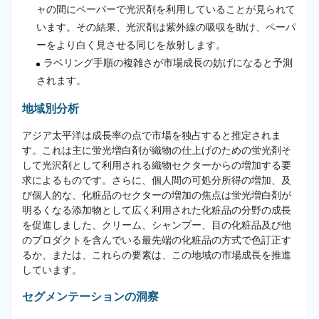
ャの間にペーパーで光沢剤を利用していることが見られて
います。その結果、光沢剤は紫外線の吸収を助け、ペーパ
ーをより白く見させる同じを放射します。
ラベリング手順の複雑さが市場成長の妨げになると予測
されます。
地域別分析
アジア太平洋は成長率の点で市場を独占すると推定されま
す。これは主に蛍光増白剤が織物の仕上げのための蛍光剤そ
して光沢剤として利用される織物セクターからの増加する要
求によるものです。さらに、個人間の可処分所得の増加、及
び個人的な、化粧品のセクターの増加の焦点は蛍光増白剤が
明るくなる添加物として広く利用された化粧品の分野の成長
を促進しました、クリーム、シャンプー、目の化粧品及び他
のプロダクトを含んでいる最先端の化粧品の方式で色訂正す
るか、または、これらの要素は、この地域の市場成長を推進
しています。
セグメンテーションの洞察