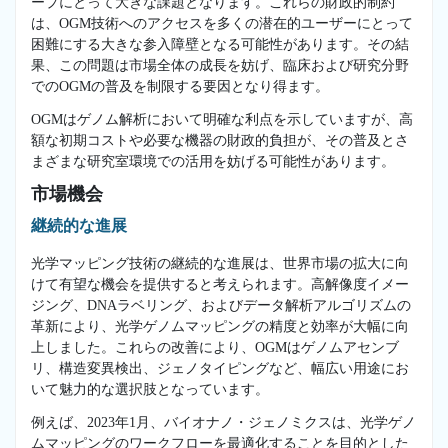
ープにとって大きな課題となります。これらの財政的制約
は、OGM技術へのアクセスを多くの潜在的ユーザーにとって
困難にする大きな参入障壁となる可能性があります。その結
果、この問題は市場全体の成長を妨げ、臨床および研究分野
でのOGMの普及を制限する要因となり得ます。
OGMはゲノム解析において明確な利点を示していますが、高
額な初期コストや必要な機器の財政的負担が、その普及とさ
まざまな研究室環境での活用を妨げる可能性があります。
市場機会
継続的な進展
光学マッピング技術の継続的な進展は、世界市場の拡大に向
けて有望な機会を提供すると考えられます。高解像度イメー
ジング、DNAラベリング、およびデータ解析アルゴリズムの
革新により、光学ゲノムマッピングの精度と効率が大幅に向
上しました。これらの改善により、OGMはゲノムアセンブ
リ、構造変異検出、ジェノタイピングなど、幅広い用途にお
いて魅力的な選択肢となっています。
例えば、2023年1月、バイオナノ・ジェノミクスは、光学ゲノ
ムマッピングのワークフローを最適化することを目的とした