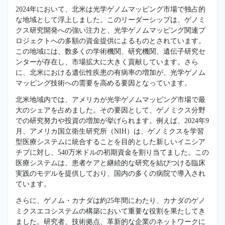
2024年において、北米は光学ゲノムマッピング市場で独占的
な地域として浮上しました。このリーダーシップは、ゲノミ
クス研究開発への強い注力と、光学ゲノムマッピング関連プ
ロジェクトへの多額の資金提供によるものとされています。
この地域には、数多くの学術機関、研究機関、遺伝子研究セ
ンターが存在し、市場拡大に大きく貢献しています。さら
に、北米における遺伝性疾患の有病率の増加が、光学ゲノム
マッピング技術への需要を高める要因となっています。
北米地域内では、アメリカが光学ゲノムマッピング市場で最
大のシェアを占めました。その要因として、ゲノミクス分野
での研究努力や投資の増加が挙げられます。例えば、2024年9
月、アメリカ国立衛生研究所（NIH）は、ゲノミクスを学習
型医療システムに統合することを目的とした新しいイニシア
チブに対し、540万米ドルの初期資金を割り当てました。この
医療システムは、患者ケアと継続的な研究を結びつける臨床
実践のモデルを提供しており、国内の多くの病院で導入され
ています。
さらに、ゲノム・カナダは約25年間にわたり、カナダのゲノ
ミクスエコシステムの構築において重要な役割を果たしてき
ました。研究者、技術拠点、革新的な企業のネットワークに