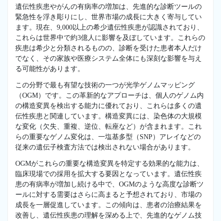
遺伝性疾患やがんの有病率の増加は、先進的な診断ツールの
緊急性を浮き彫りにし、世界市場の成長に大きく寄与してい
ます。現在、9,000以上の希少遺伝性疾患が認識されており、
これらは世界中で約3億人に影響を及ぼしています。これらの
疾患は希少と分類されるものの、診断を受けた患者本人だけ
でなく、その家族や医療システム全体にも深刻な影響を与え
る可能性があります。
この分野で最も有望な技術の一つが光学ゲノムマッピング
（OGM）です。この革新的なアプローチは、個人のゲノム内
の構造変異を検出する能力に優れており、これらは多くの遺
伝性疾患と関連しています。構造変異には、染色体の大規模
な変化（欠失、重複、逆位、転座など）が含まれます。これ
らの重要なゲノム変化は、一塩基多型（SNP）アレイなどの
従来の遺伝子検査方法では検出されない場合があります。
OGMがこれらの重要な構造変異を特定する効果的な能力は、
臨床現場での採用を拡大する要因となっています。遺伝性疾
患の有病率が増加し続ける中で、OGMのような高度な診断ツ
ールに対する需要はさらに高まると予想されており、市場の
成長を一層促進しています。この傾向は、患者の治療結果を
改善し、遺伝性疾患の理解を深める上で、先進的なゲノム技