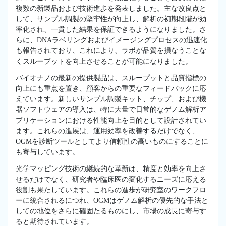
複数の新製品および技術進歩を発表しました。主な改良点と
して、サンプル調製の堅牢性が向上し、解析の初期段階が効
率化され、一貫した結果を保証できるようになりました。さ
らに、DNAラベリングおよびイメージングプロセスの迅速化
も報告されており、これにより、ラボが品質を損なうことな
くスループットを向上させることが可能になりました。
バイオナノの最新の提供製品は、スループットと品質指標の
向上にも重点を置き、顧客からの重要なフィードバックに応
えています。新しいサンプル調製キット、チップ、および機
器ソフトウェアの導入は、特に大量で日常的なゲノム解析ア
プリケーションにおける性能向上を目的として設計されてい
ます。これらの進展は、運用効率を改善するだけでなく、
OGMを診断ツールとしてより信頼性の高いものにすることに
も寄与しています。
光学マッピング技術の継続的な革新は、精度と効率を向上さ
せるだけでなく、研究者や臨床医の変化するニーズに応える
役割も果たしています。これらの進歩が研究室のワークフロ
ーに統合されるにつれ、OGMはゲノム解析の優先的な手法と
しての地位をさらに確固たるものにし、市場の成長に寄与す
ると期待されています。