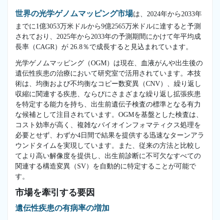
世界の光学ゲノムマッピング市場
は、2024年から2033年
までに1億3053万米ドルから9億2565万米ドルに達すると予測
されており、2025年から2033年の予測期間にかけて年平均成
長率（CAGR）が 26.8％で成長すると見込まれています。
光学ゲノムマッピング（OGM）は現在、血液がんや出生後の
遺伝性疾患の治療において研究室で活用されています。本技
術は、均衡および不均衡なコピー数変異（CNV）、繰り返し
収縮に関連する疾患、ならびにさまざまな繰り返し拡張疾患
を特定する能力を持ち、出生前遺伝子検査の標準となる有力
な候補として注目されています。OGMを基盤とした検査は、
コスト効率が高く、複雑なバイオインフォマティクス処理を
必要とせず、わずか4日間で結果を提供する迅速なターンアラ
ウンドタイムを実現しています。また、従来の方法と比較し
てより高い解像度を提供し、出生前診断に不可欠なすべての
関連する構造変異（SV）を自動的に特定することが可能で
す。
市場を牽引する要因
遺伝性疾患の有病率の増加