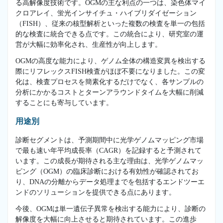
る高解像度技術です。OGMの主な利点の一つは、染色体マイ
クロアレイ、蛍光インサイチュ・ハイブリダイゼーション
（FISH）、従来の核型解析といった複数の検査を単一の包括
的な検査に統合できる点です。この統合により、研究室の運
営が大幅に効率化され、生産性が向上します。
OGMの高度な能力により、ゲノム全体の構造変異を検出する
際にリフレックスFISH検査がほぼ不要になりました。この変
化は、検査プロセスを簡素化するだけでなく、各サンプルの
分析にかかるコストとターンアラウンドタイムを大幅に削減
することにも寄与しています。
用途別
診断セグメントは、予測期間中に光学ゲノムマッピング市場
で最も速い年平均成長率（CAGR）を記録すると予測されて
います。この成長が期待される主な理由は、光学ゲノムマッ
ピング（OGM）の臨床診断における有効性が確認されてお
り、DNAの分離からデータ処理までを包括するエンドツーエ
ンドのソリューションを提供できる点にあります。
今後、OGMは単一遺伝子異常を検出する能力により、診断の
解像度を大幅に向上させると期待されています。この進歩