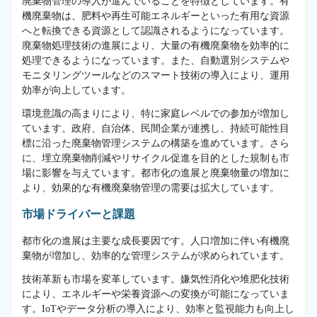
廃棄物管理の導入が進んでいることを特徴としています。有
機廃棄物は、肥料や再生可能エネルギーといった有用な資源
へと転換できる資源として認識されるようになっています。
廃棄物処理技術の進展により、大量の有機廃棄物を効率的に
処理できるようになっています。また、自動選別システムや
モニタリングツールなどのスマート技術の導入により、運用
効率が向上しています。
環境意識の高まりにより、特に家庭レベルでの参加が増加し
ています。政府、自治体、民間企業が連携し、持続可能性目
標に沿った廃棄物管理システムの構築を進めています。さら
に、埋立廃棄物削減やリサイクル促進を目的とした規制も市
場に影響を与えています。都市化の進展と廃棄物量の増加に
より、効果的な有機廃棄物管理の需要は拡大しています。
市場ドライバーと課題
都市化の進展は主要な成長要因です。人口増加に伴い有機廃
棄物が増加し、効率的な管理システムが求められています。
技術革新も市場を変革しています。嫌気性消化や堆肥化技術
により、エネルギーや栄養資源への変換が可能になっていま
す。IoTやデータ分析の導入により、効率と監視能力も向上し