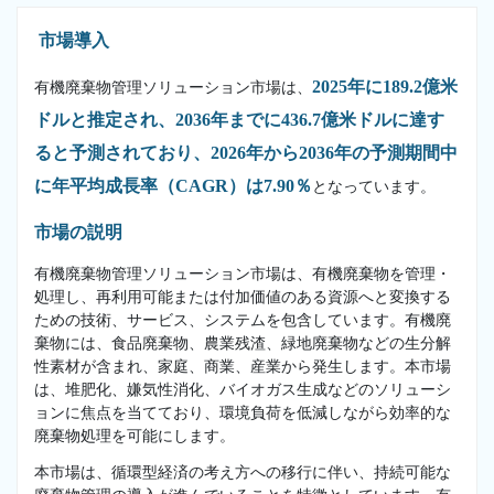
市場導入
2025年に189.2億米
有機廃棄物管理ソリューション市場は、
ドルと推定され、2036年までに436.7億米ドルに達す
ると予測されており、2026年から2036年の予測期間中
に年平均成長率（CAGR）は7.90％
となっています。
市場の説明
有機廃棄物管理ソリューション市場は、有機廃棄物を管理・
処理し、再利用可能または付加価値のある資源へと変換する
ための技術、サービス、システムを包含しています。有機廃
棄物には、食品廃棄物、農業残渣、緑地廃棄物などの生分解
性素材が含まれ、家庭、商業、産業から発生します。本市場
は、堆肥化、嫌気性消化、バイオガス生成などのソリューシ
ョンに焦点を当てており、環境負荷を低減しながら効率的な
廃棄物処理を可能にします。
本市場は、循環型経済の考え方への移行に伴い、持続可能な