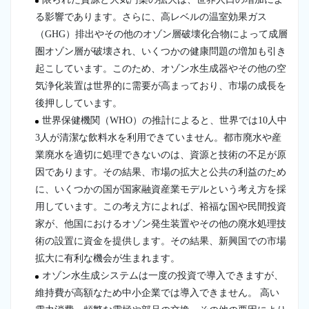
る影響であります。さらに、高レベルの温室効果ガス
（GHG）排出やその他のオゾン層破壊化合物によって成層
圏オゾン層が破壊され、いくつかの健康問題の増加も引き
起こしています。このため、オゾン水生成器やその他の空
気浄化装置は世界的に需要が高まっており、市場の成長を
後押ししています。
世界保健機関（WHO）の推計によると、世界では10人中
3人が清潔な飲料水を利用できていません。都市廃水や産
業廃水を適切に処理できないのは、資源と技術の不足が原
因であります。その結果、市場の拡大と公共の利益のため
に、いくつかの国が国家融資産業モデルという考え方を採
用しています。この考え方によれば、裕福な国や民間投資
家が、他国におけるオゾン発生装置やその他の廃水処理技
術の設置に資金を提供します。その結果、新興国での市場
拡大に有利な機会が生まれます。
オゾン水生成システムは一度の投資で導入できますが、
維持費が高額なため中小企業では導入できません。 高い