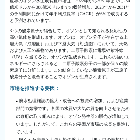
世界のオゾン水生成装置市場は、2022年から2031年までに230
億米ドルから388億米ドルまでの収益増加、2023年から2031年
の予測期間にかけて年平均成長率（CAGR）が6%で成長する
と予測されています。
3 つの酸素原子が結合して、オゾンとして知られる反応性の
高い気体を形成します。オゾンは、オゾン分子が存在する上
層大気（成層圏）および下層大気（対流圏）において、天然
および人工の産物であります。二原子酸素に電場や紫外線
（UV）を当てると、オゾンが生成されます。これらの強いエ
ネルギーにさらされると、二原子酸素分子の一部が個々の酸
素原子に分解します。この結合していない酸素原子が二原子
酸素分子と混合することでオゾンが生成されます。
市場を推進する要因：
廃水処理施設の拡大・改善への投資の増加、および産業
部門の繁栄です。各国の水質や大気の質を向上させるため
の政府の取り組みにより、オゾン発生器の販売が増加して
います。したがって、これらの要因が市場の成長を促進し
ています。
限られた資源と大気汚染の拡大は、世界人口の増加によ