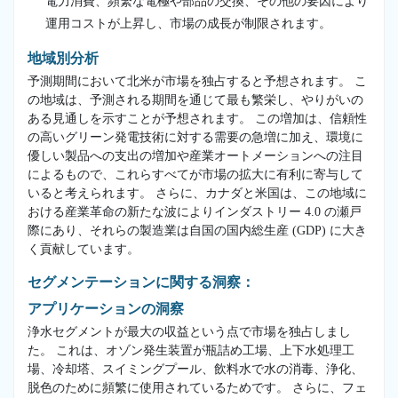
電力消費、頻繁な電極や部品の交換、その他の要因により
運用コストが上昇し、市場の成長が制限されます。
地域別分析
予測期間において北米が市場を独占すると予想されます。 こ
の地域は、予測される期間を通じて最も繁栄し、やりがいの
ある見通しを示すことが予想されます。 この増加は、信頼性
の高いグリーン発電技術に対する需要の急増に加え、環境に
優しい製品への支出の増加や産業オートメーションへの注目
によるもので、これらすべてが市場の拡大に有利に寄与して
いると考えられます。 さらに、カナダと米国は、この地域に
おける産業革命の新たな波によりインダストリー 4.0 の瀬戸
際にあり、それらの製造業は自国の国内総生産 (GDP) に大き
く貢献しています。
セグメンテーションに関する洞察：
アプリケーションの洞察
浄水セグメントが最大の収益という点で市場を独占しまし
た。 これは、オゾン発生装置が瓶詰め工場、上下水処理工
場、冷却塔、スイミングプール、飲料水で水の消毒、浄化、
脱色のために頻繁に使用されているためです。 さらに、フェ