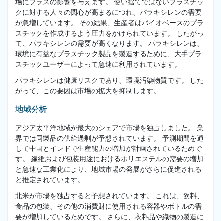
場にプラスの影響を与えます。 使い捨てではないプラスチッ
クに対する人々の関心が高まるにつれ、パラキシレンの需要
が急増しています。 その結果、生産者はバイオベースのプラ
スチックを作成するよう圧力をかけられています。 したがっ
て、パラキシレンの需要が高くなります。 パラキシレンは、
環境に有益なプラスチック製品を製造するために、大手プラ
スチックユーザーによって急速に利用されています。
パラキシレンは健康リスクであり、環境汚染物質です。 した
がって、この要因は市場の拡大を抑制します。
地域分析
アジア太平洋地域が最大のシェアで市場を独占しました。 業
界では同製品の供給過剰が予想されています。 予測期間を通
じて中国とインドで生産能力の増加が計画されているためで
す。 繊維および包装用途におけるポリエステルの需要の増加
と急速な工業化により、地域市場の発展がさらに促進される
と推定されています。
北米が市場を独占すると予想されています。 これは、飲料、
食品の包装、その他の消費財に使用される容器やボトルの需
要が増加しているためです。 さらに、衣料品や織物の製造に