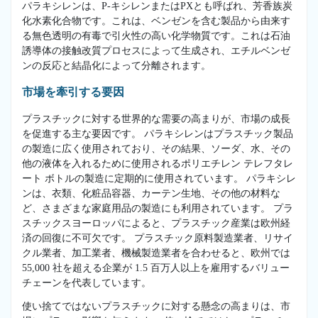
パラキシレンは、P-キシレンまたはPXとも呼ばれ、芳香族炭
化水素化合物です。これは、ベンゼンを含む製品から由来す
る無色透明の有毒で引火性の高い化学物質です。これは石油
誘導体の接触改質プロセスによって生成され、エチルベンゼ
ンの反応と結晶化によって分離されます。
市場を牽引する要因
プラスチックに対する世界的な需要の高まりが、市場の成長
を促進する主な要因です。 パラキシレンはプラスチック製品
の製造に広く使用されており、その結果、ソーダ、水、その
他の液体を入れるために使用されるポリエチレン テレフタレ
ート ボトルの製造に定期的に使用されています。 パラキシレ
ンは、衣類、化粧品容器、カーテン生地、その他の材料な
ど、さまざまな家庭用品の製造にも利用されています。 プラ
スチックスヨーロッパによると、プラスチック産業は欧州経
済の回復に不可欠です。 プラスチック原料製造業者、リサイ
クル業者、加工業者、機械製造業者を合わせると、欧州では
55,000 社を超える企業が 1.5 百万人以上を雇用するバリュー
チェーンを代表しています。
使い捨てではないプラスチックに対する懸念の高まりは、市