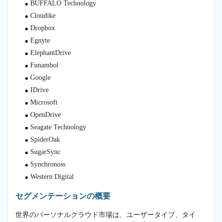
BUFFALO Technology
Cloudike
Dropbox
Egnyte
ElephantDrive
Funambol
Google
IDrive
Microsoft
OpenDrive
Seagate Technology
SpiderOak
SugarSync
Synchronoss
Western Digital
セグメンテーションの概要
世界のパーソナルクラウド市場は、ユーザータイプ、タイ