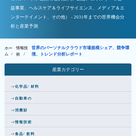
益事業、ヘルスケア＆ライフサイエンス、メディア＆エ
ンターテイメント、その他） - 2031年までの世界機会分
析と産業予測
情報技
世界のパーソナルクラウド市場規模シェア、競争環
ホー
ム /
術
/
境、トレンド分析レポート
産業カテゴリー
化学品/ 材料
自動車の
消費財
情報技術
食品/ 飲料