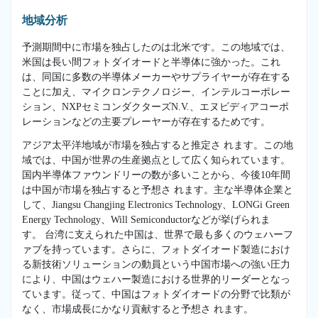
地域分析
予測期間中に市場を独占したのは北米です。この地域では、
米国は長い間フォトダイオードと半導体に強かった。これ
は、同国に多数の半導体メーカーやサプライヤーが存在する
ことに加え、マイクロンテクノロジー、インテルコーポレー
ション、NXPセミコンダクターズN.V.、エヌビディアコーポ
レーションなどの主要プレーヤーが存在するためです。
アジア太平洋地域が市場を独占すると推定さ れます。この地
域では、中国が世界の生産拠点として広く知られています。
国内半導体ファウンドリーの数が多いことから、今後10年間
は中国が市場を独占すると予想さ れます。主な半導体企業と
して、Jiangsu Changjing Electronics Technology、LONGi Green
Energy Technology、Will Semiconductorなどが挙げられま
す。 台湾に支えられた中国は、世界で最も多くのウェハーフ
ァブを持っています。さらに、フォトダイオード製造におけ
る新技術ソリューションの動員という中国市場への強い圧力
により、中国はウェハー製造における世界的リーダーとなっ
ています。従って、中国はフォトダイオードの分野で比類が
なく、市場成長にかなり貢献すると予想さ れます。