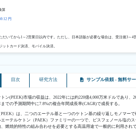
換算
9.12 円
ただいてから1～2営業日以内です。ただし、日本語版が必要な場合は、受注後3～4
ジットカード決済、モバイル決済。
目次
研究方法
サンプル依頼 - 無料サ
(PEEK)市場の収益は、2022年には約220億4,000万米ドルであり、2
1年までの予測期間中に7.8%の複合年間成長率(CAGR)で成長する。
PEEK）は、二つのエーテル基と一つのケトン基の繰り返しモノマー
エーテルケトン（PAEK）ファミリーの一つで、ビスフェノール塩の
的、燃焼的特性の組み合わせを必要とする高温用途で一般的に利用され