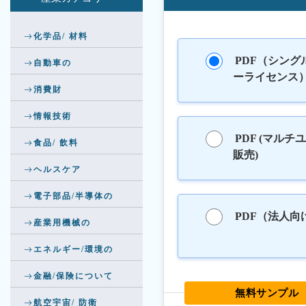
化学品/ 材料
PDF（シング
自動車の
ーライセンス
消費財
情報技術
PDF (マルチ
食品/ 飲料
販売)
ヘルスケア
電子部品/半導体の
PDF（法人向
産業用機械の
エネルギー/環境の
金融/保険について
無料サンプル
航空宇宙/ 防衛