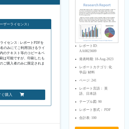
ユーザーライセンス）
イセンス : レポートPDFを
レポートID:
１名のみにてご利用頂けるライ
AA0823609
F内のテキスト等のコピー＆ペ
印刷は可能ですが、印刷したも
発表時期: 18-Aug-2023
Fのご購入者のみに限定されま
レポートカテゴリ: 化
学品/ 材料
ページ: 241
レポート言語： 英
語、日本語
すぐ購入
テーブル図: 90
レポート形式： PDF
合計表: 100