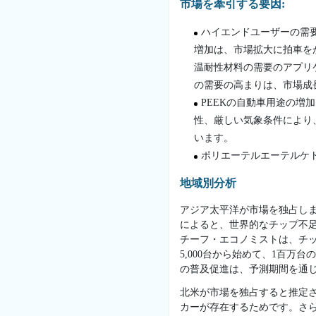
市場を牽引する要因:
ハイエンドユーザーの需
増加は、市場拡大に拍車を
温耐性材料の需要のアプリ
の需要の高まりは、市場成
PEEKの自動車用途の増
性、厳しい気象条件により
います。
ポリエーテルエーテルケト
地域別分析
アジア太平洋が市場を独占しま
によると、世界的なチップ不
チーフ・エコノミストは、チッ
5,000台から始めて、1百
の普及促進は、予測期間を通
北米が市場を独占すると推定
カーが存在するためです。さ