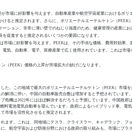
要が市場に好影響を与えます。自動車産業や航空宇宙産業におけるポリ
かけると推定されます。さらに、ポリエーテルエーテルケトン（PEEK
ケーション、非常に薄い壁でのねじり強度のため、健康管理の産業にお
長を促進すると推定されるいくつかの要因になります。
加は市場に好影響を与えます。PEEKは、その手頃な価格、費用対効果
、電気、自動車、電子、医療産業で広く使用されています。これは市場
ン（PEEK）価格の上昇が市場拡大の妨げになります。
した。この地域で最大のポリエーテルエーテルケトン（PEEK）市場
足の解消に伴い、中国の自動車販売台数は増加すると予想されています
プ危機は2022年にはほぼ解決するだろうと予測しています。中国政府は
万台の燃料電池電気自動車を望んでいます。政府によるハイブリッド車、電
じて市場を活性化させると推定されます。
されます。これは、同地域にテスラ、クライスラー、キャデラック、フ
らに、航空宇宙および防衛分野における政府の取り組みも、市場にプラ