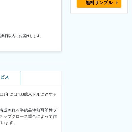
無料サンプル
営業日以内にお届けします。
ービス
031年には433億米ドルに達する
で構成される半結晶性熱可塑性プ
ステップグロース重合によって作
ています。