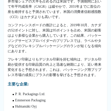
界市場シェアの大半を占めるのは米国です。予測期間におい
て年平均成長率（CAGR）は緩やかで、2031年までに首位の
座を維持すると予測されています。米国の消費者信頼感指数
（CCI）はカナダよりも高いです。
コンファレンスボードの推計によると、2019年10月、カナダ
の52ポイントに対し、米国は95ポイントを占め、米国の顧客
はより多様な企業から購入しています。この結果、パッケー
ジングサービスプロバイダーのプリプレスでは、ラベルやタ
グなどのフレキシブルパッケージングのランが短くなる傾向
にあります。
フレキソ印刷よりもデジタル印刷を好む傾向は、デジタル印
刷が提供する印刷品質の向上と迅速な納期により、近い将来
変化すると予想されます。これは、パッケージング用プリプ
レス市場の成長にプラスの影響を挙げると予想されます。
主要な企業:
P. R. Packagings Ltd.
Emmerson Packaging
Huhtamäki Oyj