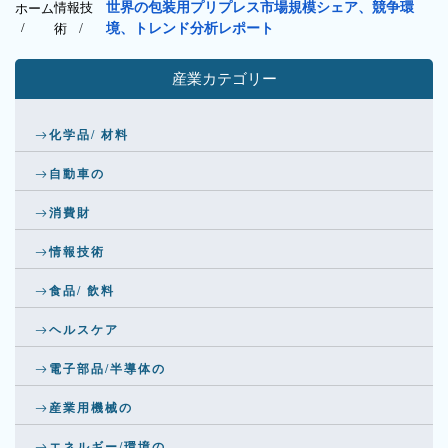
情報技
世界の包装用プリプレス市場規模シェア、競争環
ホーム
/
術
/
境、トレンド分析レポート
産業カテゴリー
化学品/ 材料
自動車の
消費財
情報技術
食品/ 飲料
ヘルスケア
電子部品/半導体の
産業用機械の
エネルギー/環境の