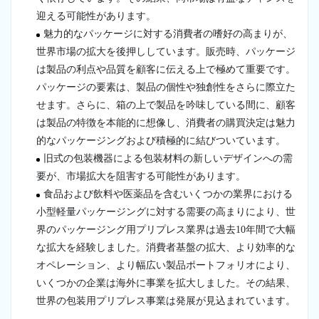
迎える可能性があります。
魅力的なパッケージに対する消費者の嗜好の高まりが、
世界市場の拡大を後押ししています。販売時、パッケージ
は製品の利点や品質を顧客に伝える上で極めて重要です。
パッケージの要素は、製品の個性や独創性をさらに際立た
せます。さらに、箱の上で製品を吟味している間に、顧客
は製品の特徴を本能的に想像し、消費者の購買決定は魅力
的なパッケージングおよび積極的に結びついています。
旧式の包装機器による包装材料の新しいデザインへの需
要が、市場拡大を阻害する可能性があります。
食品および飲料や医薬品を含むいくつかの業界における
小型軽量パッケージングに対する需要の高まりにより、世
界のパッケージング用プリプレス業界は過去10年間で大幅
な拡大を経験しました。消費者基盤の拡大、より効率的な
オペレーション、より幅広い製品ポートフォリオにより、
いくつかの企業は海外に事業を拡大しました。その結果、
世界の包装用プリプレス事業は発展が見込まれています。