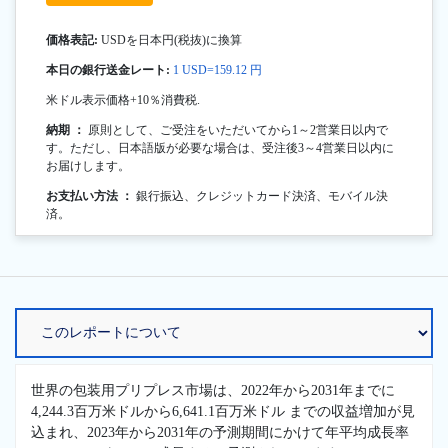
価格表記:
USDを日本円(税抜)に換算
本日の銀行送金レート:
1 USD=159.12 円
米ドル表示価格+10％消費税.
納期 ：
原則として、ご受注をいただいてから1～2営業日以内で
す。ただし、日本語版が必要な場合は、受注後3～4営業日以内に
お届けします。
お支払い方法 ：
銀行振込、クレジットカード決済、モバイル決
済。
世界の包装用プリプレス市場は、2022年から2031年までに
4,244.3百万米ドルから6,641.1百万米ドル までの収益増加が見
込まれ、2023年から2031年の予測期間にかけて年平均成長率