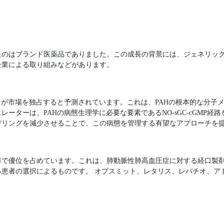
たのはブランド医薬品でありました。この成長の背景には、ジェネリッ
企業による取り組みなどがあります。
トが市場を独占すると予測されています。これは、PAHの根本的な分子
ーターは、PAHの病態生理学に必要な要素であるNO-sGC-cGMP経
デリングを減少させることで、この病態を管理する有望なアプローチを
率で優位を占めています。これは、肺動脈性肺高血圧症に対する経口製
患者の選択によるものです。 オプスミット、レタリス、レバチオ、アド