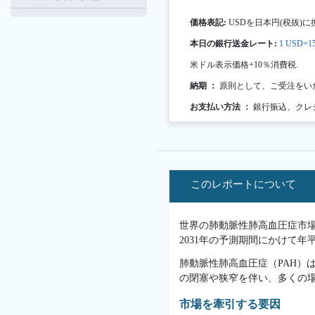
価格表記:
USDを日本円(税抜)に
本日の銀行送金レート:
1 USD=15
米ドル表示価格+10％消費税.
納期 ：
原則として、ご受注をい
お支払い方法 ：
銀行振込、クレ
このレポートについて
世界の肺動脈性肺高血圧症市場は
2031年の予測期間にかけて年
肺動脈性肺高血圧症（PAH）
の閉塞や狭窄を伴い、多くの
市場を牽引する要因