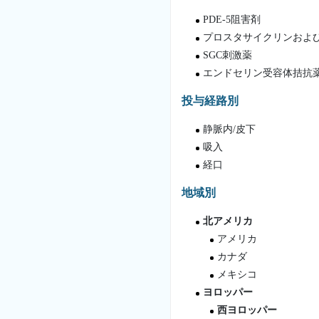
PDE-5阻害剤
プロスタサイクリンおよ
SGC刺激薬
エンドセリン受容体拮抗薬
投与経路別
静脈内/皮下
吸入
経口
地域別
北アメリカ
アメリカ
カナダ
メキシコ
ヨロッパー
西ヨロッパー