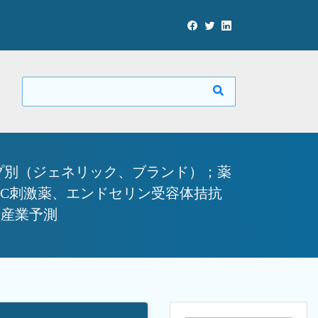
プ別（ジェネリック、ブランド）；薬
GC刺激薬、エンドセリン受容体拮抗
と産業予測