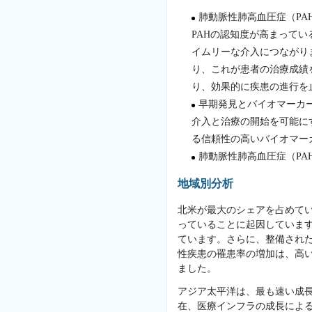
肺動脈性肺高血圧症（P
PAHの認知度が高まって
イムリーな介入につながり
り、これが患者の治療成績
り、効果的に疾患の進行を
早期発見とバイオマーカ
介入と治療の開始を可能に
る信頼性の高いバイオマー
肺動脈性肺高血圧症（P
地域別分析
北米が最大のシェアを占めて
っていることに起因していま
ています。さらに、整備され
性疾患の罹患率の増加は、高
ました。
アジア太平洋は、最も速い成
在、医療インフラの成長によ