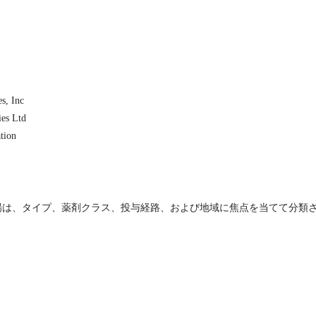
s, Inc
ies Ltd
tion
場は、タイプ、薬剤クラス、投与経路、および地域に焦点を当てて分類