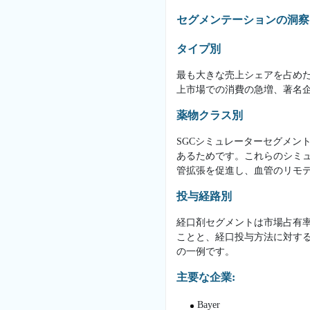
セグメンテーションの洞察
タイプ別
最も大きな売上シェアを占め
上市場での消費の急増、著名
薬物クラス別
SGCシミュレーターセグメン
あるためです。これらのシミュレ
管拡張を促進し、血管のリモ
投与経路別
経口剤セグメントは市場占有
ことと、経口投与方法に対する
の一例です。
主要な企業:
Bayer