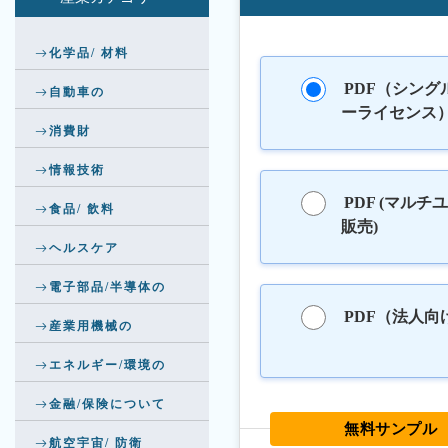
化学品/ 材料
PDF（シング
自動車の
ーライセンス
消費財
情報技術
PDF (マルチ
食品/ 飲料
販売)
ヘルスケア
電子部品/半導体の
PDF（法人向
産業用機械の
エネルギー/環境の
金融/保険について
無料サンプル
航空宇宙/ 防衛