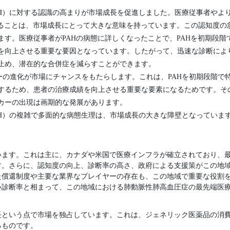
AH）に対する認識の高まりが市場成長を促進しました。医療従事者やよ
いることは、市場成長にとって大きな意味を持っています。この認知度の急
ます。医療従事者がPAHの病態に詳しくなったことで、PAHを初期段階
を向上させる重要な要因となっています。したがって、迅速な診断によ
止め、潜在的な合併症を減らすことができます。
ーの進化が市場にチャンスをもたらします。これは、PAHを初期段階で
するため、患者の治療成績を向上させる重要な要素になるためです。そ
カーの出現は画期的な発展があります。
AH）の複雑で多面的な病態生理は、市場成長の大きな障壁となっていま
います。これは主に、カナダや米国で医療インフラが確立されており、
す。さらに、認知度の向上、診断率の高さ、政府による支援策がこの地
た償還制度や主要な業界なプレイヤーの存在も、この地域で重要な役割
い診断率と相まって、この地域における肺動脈性肺高血圧症の最先端医
長という点で市場を独占しています。これは、ジェネリック医薬品の消
るものです。