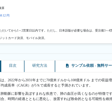
換算
9.12 円
ただいてから1～2営業日以内です。ただし、日本語版が必要な場合は、受注後3～4
ジットカード決済、モバイル決済。
目次
研究方法
サンプル依頼 - 無料サ
、2022年から2031年までに70億米ドルから108億米ドル までの収益増
平均成長率（CAGR）が5％で成長すると予測されています。
は肺動脈に影響を及ぼすまれな疾患で、肺の血圧が高くなるのが特徴で
場合、時間の経過とともに悪化し、放置すれば致命的となる可能性を維