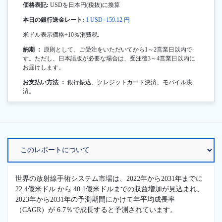
価格表記:
USDを日本円(税抜)に換算
本日の銀行送金レート:
1 USD=159.12 円
米ドル表示価格+10％消費税.
納期 ：
原則として、ご受注をいただいてから1～2営業日以内で
す。ただし、日本語版が必要な場合は、受注後3～4営業日以内に
お届けします。
お支払い方法 ：
銀行振込、クレジットカード決済、モバイル決
済。
世界の放射線手術システム市場は、2022年から2031年までに
22.4億米ドル から 40.1億米ドルまでの収益増加が見込まれ、
2023年から2031年の予測期間にかけて年平均成長率
（CAGR）が 6.7％で成長すると予測されています。