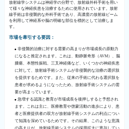
放射線学システムは神経学の分野で、放射線外科手術を用い
て様々な神経疾患を治療するために使用されています。放射
線手術は非侵襲的な外科手術であり、高濃度の放射線ビーム
を利用して神経系や脳の明確な部位を標的として治療しま
す。
市場を牽引する要因：
非侵襲的治療に対する需要の高まりが市場成長の原動力
になると推定されます。これは、動静脈奇形（AVM）、脳
腫瘍、本態性振戦、三叉神経痛など、いくつかの神経疾患
に対して、放射線手術システムが非侵襲的な治療の選択肢
を提供するためです。また、従来の手術に代わる選択肢を
患者が求めるようになったため、放射線手術システムの需
要が高まっています。
急増する認識と教育が市場成長を後押しすると予想され
ます。これは主に、医療教育や啓蒙活動の進歩により、患
者と医療提供者の双方が放射線手術システムの利点につい
て知識を深めているためです。その結果、このような意識
の高まりが、放射線手術システムの採用拡大に寄与してい