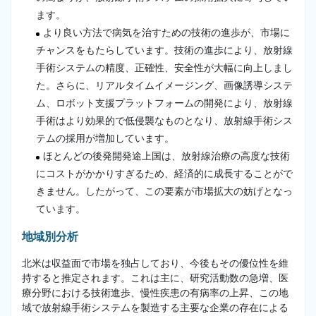
ます。
より良い方法で病気を治すための技術の進歩が、市場に
チャンスをもたらしています。技術の進歩により、放射線
手術システムの精度、正確性、安全性が大幅に向上しまし
た。さらに、リアルタイムイメージング、画像誘導システ
ム、ロボット支援プラットフォームの開発により、放射線
手術はより効果的で低侵襲なものとなり、放射線手術シス
テムの採用が増加しています。
ほとんどの後発開発途上国は、放射線治療の高度な技術
にコストがかかりすぎるため、経済的に成長することがで
きません。したがって、この要素が市場拡大の妨げとなっ
ています。
地域別分析
北米は収益面で市場を独占しており、今後もその優位性を維
持すると推定されます。これは主に、研究活動数の急増、医
療分野における技術進歩、慢性疾患の有病率の上昇、この地
域で放射線手術システムを製造する主要な企業の存在による