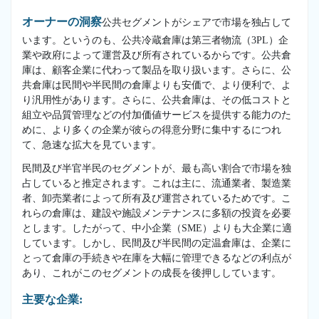
オーナーの洞察
公共セグメントがシェアで市場を独占して
います。というのも、公共冷蔵倉庫は第三者物流（3PL）企
業や政府によって運営及び所有されているからです。公共倉
庫は、顧客企業に代わって製品を取り扱います。さらに、公
共倉庫は民間や半民間の倉庫よりも安価で、より便利で、よ
り汎用性があります。さらに、公共倉庫は、その低コストと
組立や品質管理などの付加価値サービスを提供する能力のた
めに、より多くの企業が彼らの得意分野に集中するにつれ
て、急速な拡大を見ています。
民間及び半官半民のセグメントが、最も高い割合で市場を独
占していると推定されます。これは主に、流通業者、製造業
者、卸売業者によって所有及び運営されているためです。こ
れらの倉庫は、建設や施設メンテナンスに多額の投資を必要
とします。したがって、中小企業（SME）よりも大企業に適
しています。しかし、民間及び半民間の定温倉庫は、企業に
とって倉庫の手続きや在庫を大幅に管理できるなどの利点が
あり、これがこのセグメントの成長を後押ししています。
主要な企業: