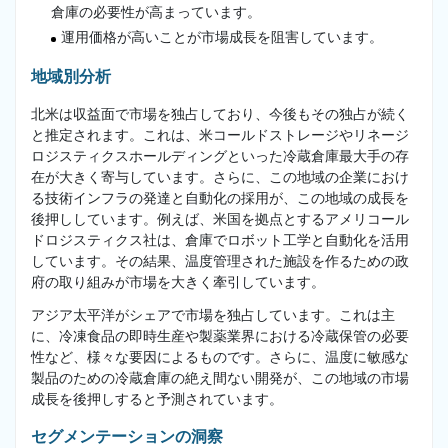
倉庫の必要性が高まっています。
運用価格が高いことが市場成長を阻害しています。
地域別分析
北米は収益面で市場を独占しており、今後もその独占が続く
と推定されます。これは、米コールドストレージやリネージ
ロジスティクスホールディングといった冷蔵倉庫最大手の存
在が大きく寄与しています。さらに、この地域の企業におけ
る技術インフラの発達と自動化の採用が、この地域の成長を
後押ししています。例えば、米国を拠点とするアメリコール
ドロジスティクス社は、倉庫でロボット工学と自動化を活用
しています。その結果、温度管理された施設を作るための政
府の取り組みが市場を大きく牽引しています。
アジア太平洋がシェアで市場を独占しています。これは主
に、冷凍食品の即時生産や製薬業界における冷蔵保管の必要
性など、様々な要因によるものです。さらに、温度に敏感な
製品のための冷蔵倉庫の絶え間ない開発が、この地域の市場
成長を後押しすると予測されています。
セグメンテーションの洞察