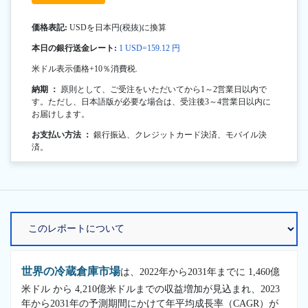
価格表記:
USDを日本円(税抜)に換算
本日の銀行送金レート:
1 USD=159.12 円
米ドル表示価格+10％消費税.
納期 ：
原則として、ご受注をいただいてから1～2営業日以内で
す。ただし、日本語版が必要な場合は、受注後3～4営業日以内に
お届けします。
お支払い方法 ：
銀行振込、クレジットカード決済、モバイル決
済。
世界の冷蔵倉庫市場
は、2022年から2031年までに 1,460億
米ドル から 4,210億米ドルまでの収益増加が見込まれ、2023
年から2031年の予測期間にかけて年平均成長率（CAGR）が