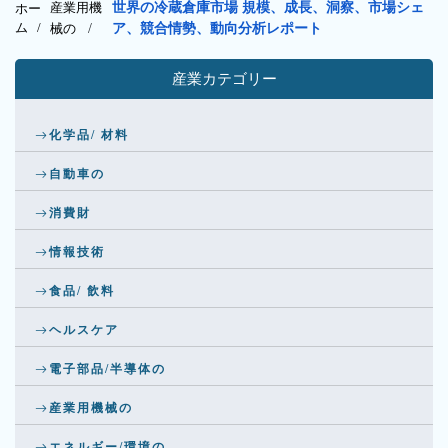
産業用機
世界の冷蔵倉庫市場 規模、成長、洞察、市場シェ
ホー
ム /
械の
/
ア、競合情勢、動向分析レポート
産業カテゴリー
化学品/ 材料
自動車の
消費財
情報技術
食品/ 飲料
ヘルスケア
電子部品/半導体の
産業用機械の
エネルギー/環境の