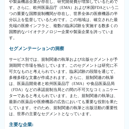
や製薬機器企業が存在し、研究開発費が増加しているためで
す。さらに、欧州医薬品庁（EMA）および米国FDAという二
つの重要な国際規制機関が存在し、世界全体の医療機器の半
分以上を監督しているためです。この地域は、確立された最
先端の医療インフラと、複数の臨床試験を実施する数多くの
国際的なバイオテクノロジー企業や製薬企業を誇っていま
す。
セグメンテーションの洞察
サービス別では、規制関連の執筆および出版セグメントが予
測期間で市場を独占しています。このセグメントは研究に不
可欠なものと考えられています。臨床試験の段階を通じて、
多種多様な文書が作成されます。さらに、規制関連の執筆
は、医薬品開発者と欧州医薬品庁（EMA）や食品医薬品局
（FDA）などの承認規制当局との間の不可欠なコミュニケー
ターであると考えられています。また、規制関連の執筆は、
最新の医薬品や医療機器の広告においても重要な役割を果た
しています。そのため、規制関連の執筆と出版活動の重要性
は、世界の主要なセグメントとなっています。
主要な企業: