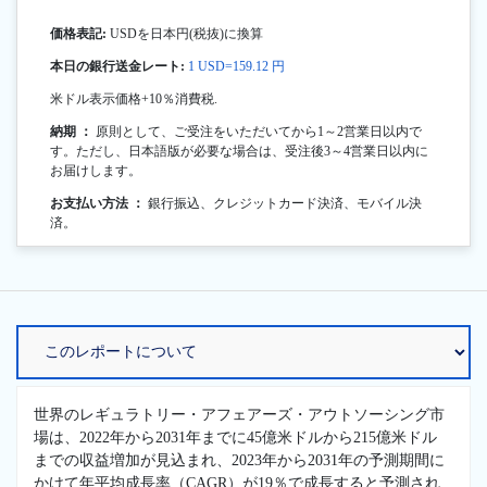
価格表記:
USDを日本円(税抜)に換算
本日の銀行送金レート:
1 USD=159.12 円
米ドル表示価格+10％消費税.
納期 ：
原則として、ご受注をいただいてから1～2営業日以内で
す。ただし、日本語版が必要な場合は、受注後3～4営業日以内に
お届けします。
お支払い方法 ：
銀行振込、クレジットカード決済、モバイル決
済。
世界のレギュラトリー・アフェアーズ・アウトソーシング市
場は、2022年から2031年までに45億米ドルから215億米ドル
までの収益増加が見込まれ、2023年から2031年の予測期間に
かけて年平均成長率（CAGR）が19％で成長すると予測され