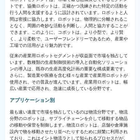
トです。協働ロボットは、正確かつ洗練された特定の活動を
行う人間を支援するように設計されています。ロボットと人
間は密接に協力します。ロボットは、物理的に分離されるこ
となく、周囲の奇妙な活動を判断し、人間と協力することが
できます。このように、コボットは、より小型で、より賢
く、より柔軟で、ユーザーフレンドリーであるため、産業や
工場での活用がより魅力的です。
従来の産業用ロボットセグメントが収益面で市場を独占して
います。数種類の生産制御技術の導入と自動化ソリューショ
ンの導入は、既存の生産高度化計画の重要な構成要素です。
さらに、製造業や医療を含む様々な産業で産業用ロボットが
使用され、その普及が進んでいます。産業用ロボットは、幅
広い産業で応用され、急速に成長している分野です。
アプリケーション別
最も速い速度で市場を独占しているのは物流分野です。物流
分野のロボットは、サプライチェーンを介して移動する物品
の移動や保管を制御します。物流ロボットは、店舗や倉庫施
設内で物を移動させたり並べたりするために頻繁に利用され
ており、これはイント物流ラとして知られるプロセスだが、