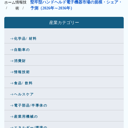
情報技
堅牢型ハンドヘルド電子機器市場の規模・シェア・
ホーム
/
術
/
予測（2026年～2036年）
産業カテゴリー
化学品/ 材料
自動車の
消費財
情報技術
食品/ 飲料
ヘルスケア
電子部品/半導体の
産業用機械の
エネルギー/環境の